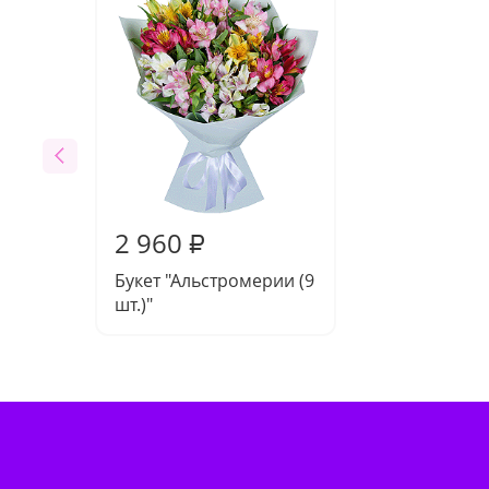
2 960
₽
Букет "Альстромерии (9
шт.)"