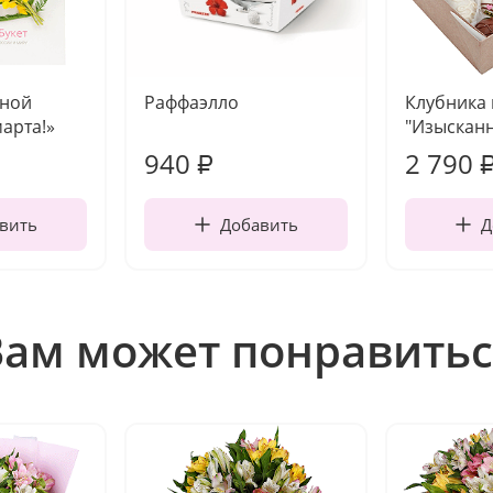
чной
Раффаэлло
Клубника
марта!»
"Изысканн
940
2 790
₽
вить
Добавить
Д
Вам может понравитьс