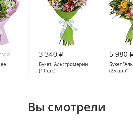
3 340
5 980
₽
950
₽
нее
Букет "Альстромерии
Букет "Ал
(11 шт.)"
(25 шт.)"
Вы смотрели