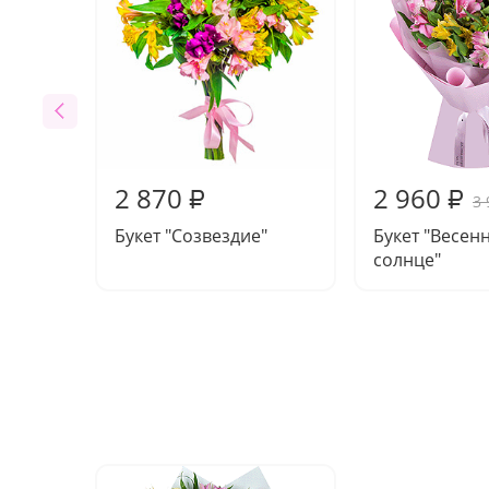
2 870
2 960
₽
₽
3 
Букет "Созвездие"
Букет "Весен
солнце"