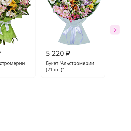
5 220
2 59
₽
₽
ьстромерии
Букет "Альстромерии
Букет 
(21 шт.)"
шт.)"