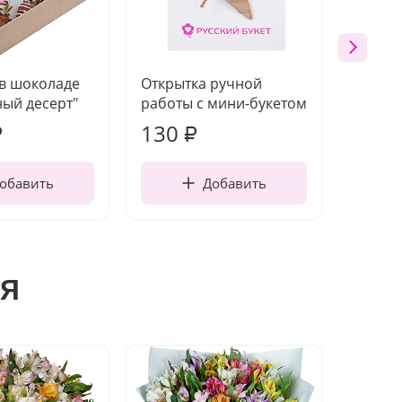
 в шоколаде
Открытка ручной
Ваза п
ый десерт"
работы с мини-букетом
130
1 10
₽
₽
обавить
Добавить
я