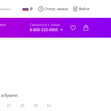
Статус заказа
Войти
ервисы
авки
Связаться с нами
8-800-333-0905
в букете:
21
25
35
51