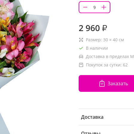
2 960
₽
Размер:
30
×
40
см
В наличии
Доставка в пределах М
Покупок за сутки:
62
Заказать
Доставка
Отзывы