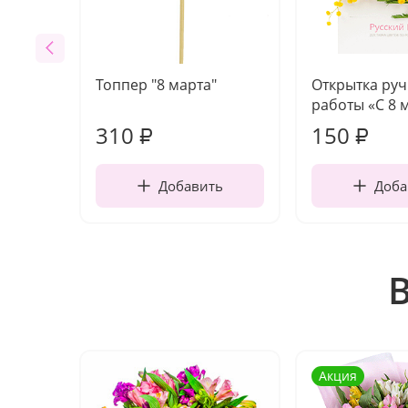
Топпер "8 марта"
Открытка ру
работы «С 8 
310
150
₽
₽
Добавить
Доба
Акция