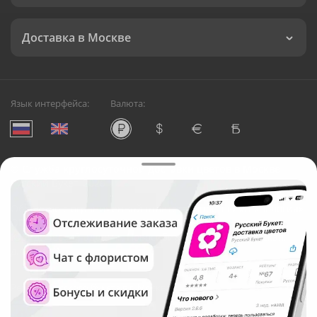
Доставка в Москве
Язык интерфейса:
Валюта:
©
Служба круглосуточной доставки цветов в Москве
Русский Букет, 2026
Общество с ограниченной ответственностью «Технология»
ОГРН: 1195476081745, ИНН: 5410081997
Юридический адрес: г. Новосибирск, ул. Ипподромская,
д.42, оф. 3
Рейтинг Русского букета в г. Москва