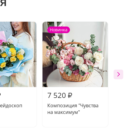
я
Новинка
Новин
7 520
6 92
₽
₽
лейдоскоп
Композиция "Чувства
Букет 
на максимум"