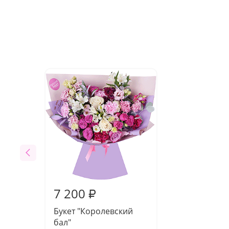
7 200
₽
Букет "Королевский
бал"