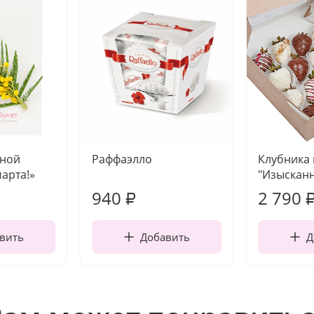
чной
Раффаэлло
Клубника
марта!»
"Изысканн
940
2 790
₽
вить
Добавить
Д