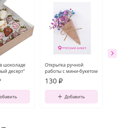
 в шоколаде
Открытка ручной
Ваза п
ый десерт"
работы с мини-букетом
130
1 10
₽
₽
обавить
Добавить