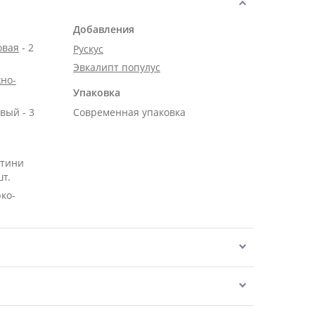
Добавления
овая
- 2
Рускус
Эвкалипт популус
но-
Упаковка
вый - 3
Современная упаковка
нтини
шт.
рко-