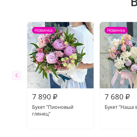
Новинка
Новинка
7 890
7 680
₽
₽
Букет "Пионовый
Букет "Наша 
глянец"