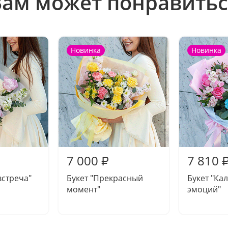
Вам может понравитьс
Новинка
Новинка
7 000
7 810
₽
встреча"
Букет "Прекрасный
Букет "Ка
момент"
эмоций"