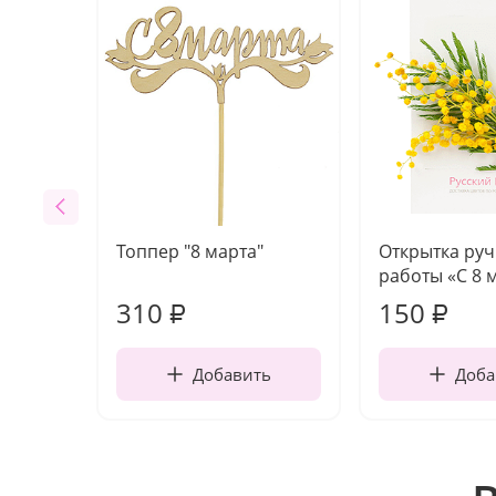
Топпер "8 марта"
Открытка ру
работы «С 8 
310
150
₽
₽
Добавить
Доба