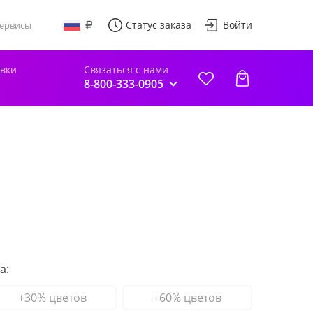
Статус заказа
Войти
ервисы
авки
Связаться с нами
8-800-333-0905
а:
+30% цветов
+60% цветов