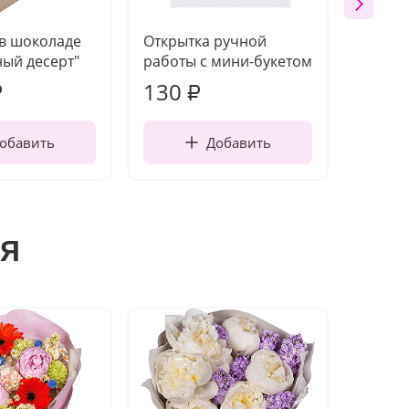
 в шоколаде
Открытка ручной
Ваза п
ый десерт"
работы с мини-букетом
130
1 10
₽
₽
обавить
Добавить
я