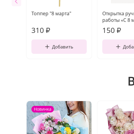
Топпер "8 марта"
Открытка ру
работы «С 8 
310
150
₽
₽
Добавить
Доба
Новинка