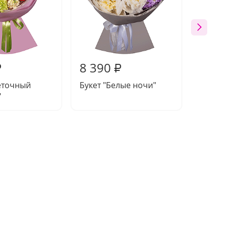
8 390
7 74
₽
₽
еточный
Букет "Белые ночи"
Букет 
"