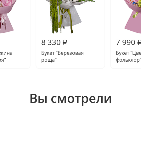
8 330
7 990
₽
ужина
Букет "Березовая
Букет "Цв
ря"
роща"
фольклор
Вы смотрели