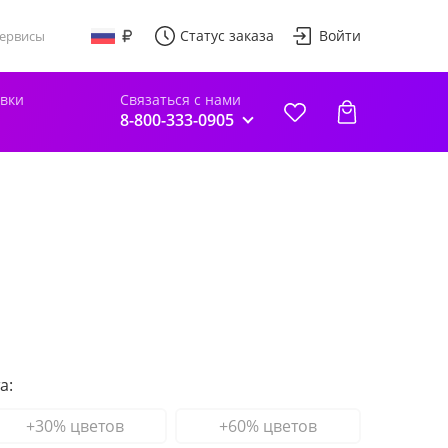
Статус заказа
Войти
ервисы
авки
Связаться с нами
8-800-333-0905
а:
+30% цветов
+60% цветов