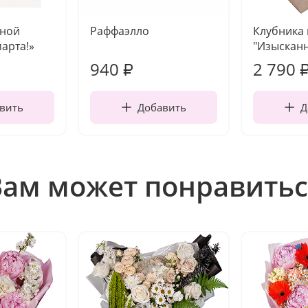
чной
Раффаэлло
Клубника
марта!»
"Изысканн
940
2 790
₽
вить
Добавить
Д
Вам может понравитьс