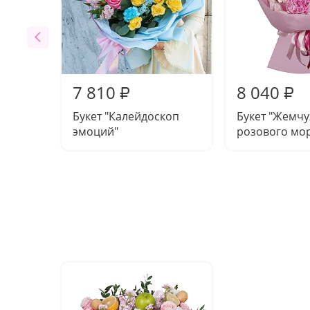
7 810
8 040
₽
₽
Букет "Калейдоскоп
Букет "Жемч
эмоций"
розового мо