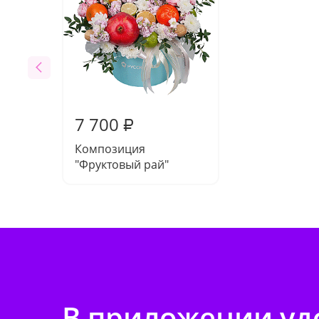
7 700
₽
Композиция
"Фруктовый рай"
В приложении удо