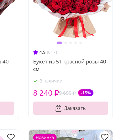
4.9
(617)
з 40
Букет из 51 красной розы 40
см
В наличии
8 240 ₽
9 690 ₽
-15%
Заказать
Новинка