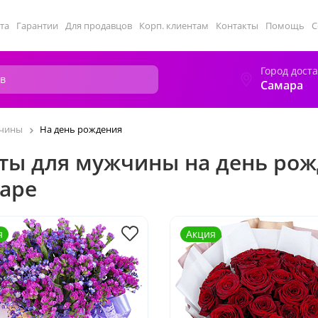
та
Гарантии
Для продавцов
Корп. клиентам
Контакты
Помощь
С
Город дост
Самара
жчины
На день рождения
ты для мужчины на день рож
аре
я
Акция