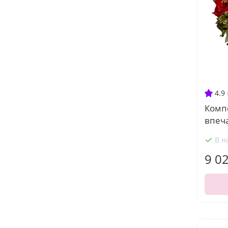
4.9
Комп
впеч
В н
9 0