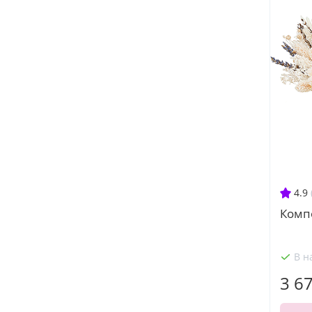
4.9
Комп
В н
3 6