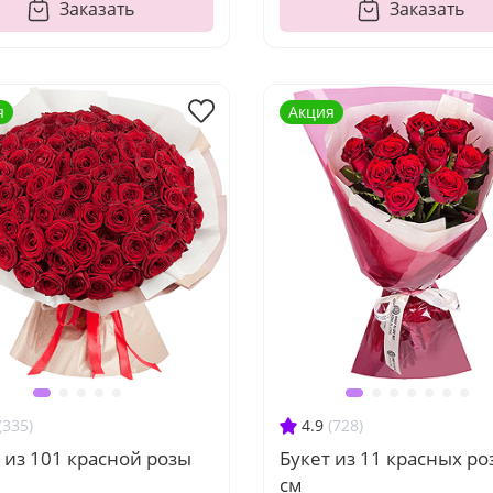
Заказать
Заказать
я
Акция
(335)
4.9
(728)
 из 101 красной розы
Букет из 11 красных ро
см