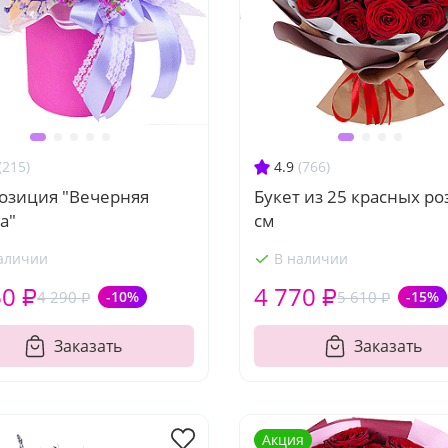
(215)
4.9
(766)
озиция "Вечерняя
Букет из 25 красных ро
а"
см
аличии
В наличии
60 ₽
4 770 ₽
4 290 ₽
-10%
5 610 ₽
-15%
Заказать
Заказать
Акция