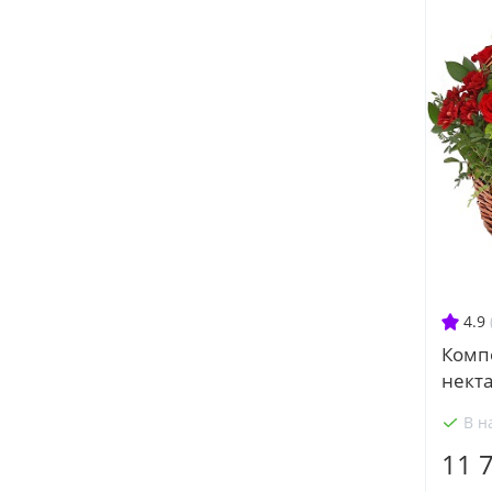
4.9
Комп
некта
В н
11 