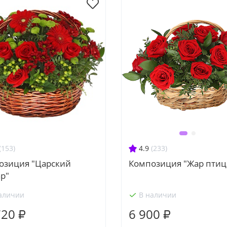
(153)
4.9
(233)
озиция "Царский
Композиция "Жар птиц
р"
аличии
В наличии
720 ₽
6 900 ₽