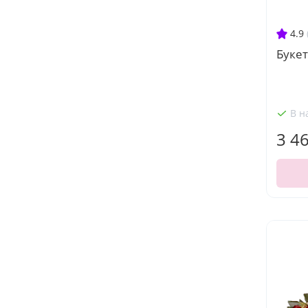
4.9
Букет
В н
3 4