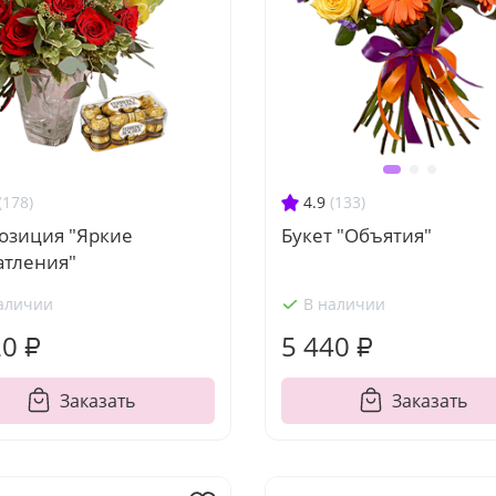
(178)
4.9
(133)
озиция "Яркие
Букет "Объятия"
атления"
аличии
В наличии
20 ₽
5 440 ₽
Заказать
Заказать