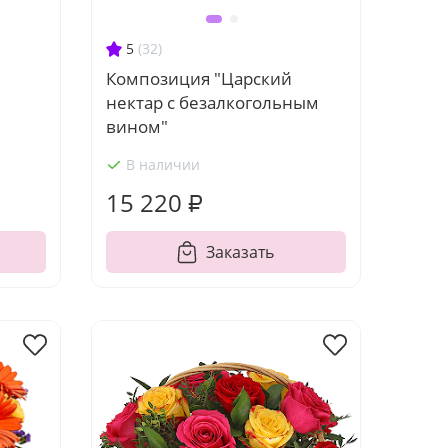
5
(32)
Композиция "Царский
нектар с безалкогольным
вином"
В наличии
15 220 ₽
Заказать