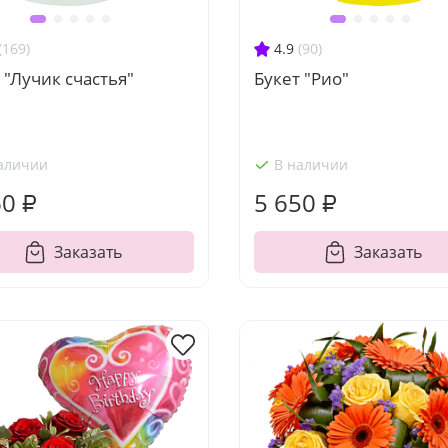
(169)
4.9
(90)
 "Лучик счастья"
Букет "Рио"
аличии
В наличии
60 ₽
5 650 ₽
Заказать
Заказать