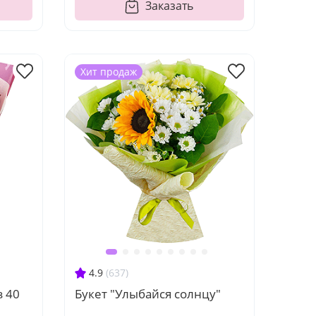
Заказать
Хит продаж
4.9
(637)
з 40
Букет "Улыбайся солнцу"