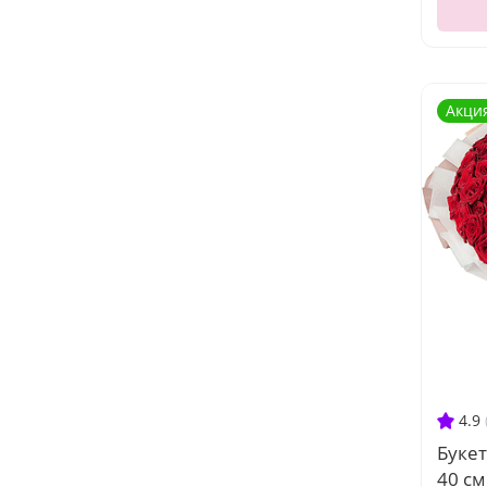
Акци
4.9
Букет
40 см