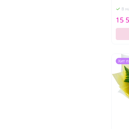
В н
15 
Хит 