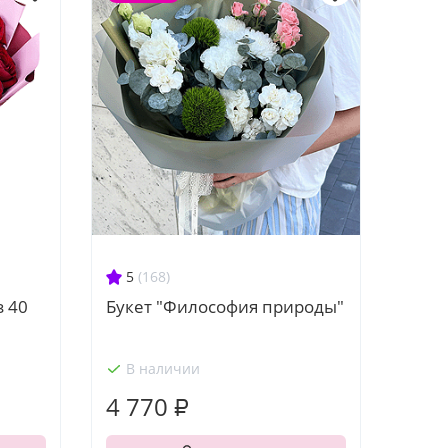
5
(168)
Букет "Философия природы"
з 40
В наличии
4 770 ₽