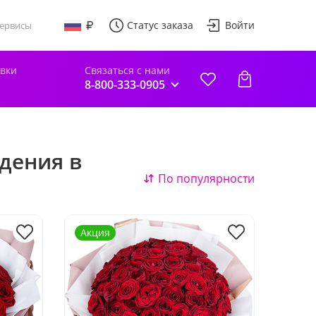
Статус заказа
Войти
ервисы
авки
Связаться с нами
8-800-333-0905
дения в
По популярности
Акция