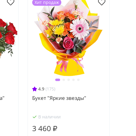
Хит продаж
4.9
(175)
а"
Букет "Яркие звезды"
В наличии
3 460 ₽