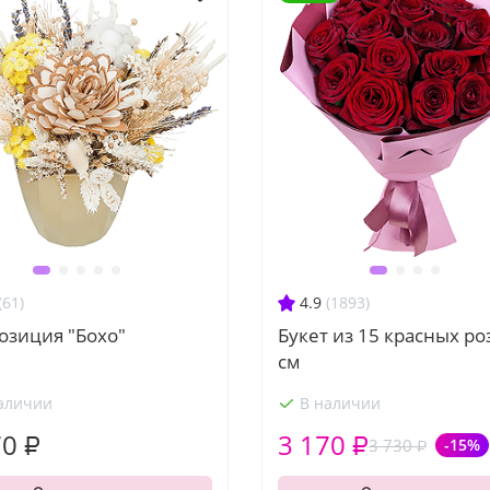
(61)
4.9
(1893)
озиция "Бохо"
Букет из 15 красных ро
см
аличии
В наличии
70 ₽
3 170 ₽
3 730 ₽
-15%