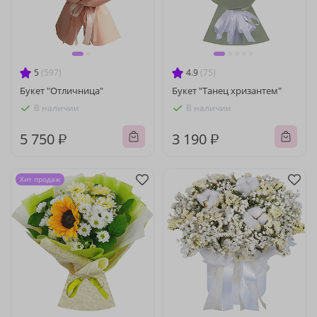
5
(597)
4.9
(75)
Букет "Отличница"
Букет "Танец хризантем"
В наличии
В наличии
5 750 ₽
3 190 ₽
Хит продаж