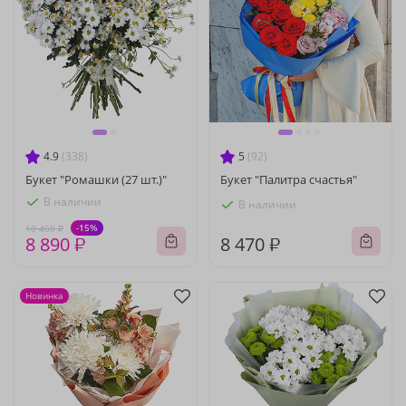
4.9
(338)
5
(92)
Букет "Ромашки (27 шт.)"
Букет "Палитра счастья"
В наличии
В наличии
-15%
10 460 ₽
8 890 ₽
8 470 ₽
Новинка