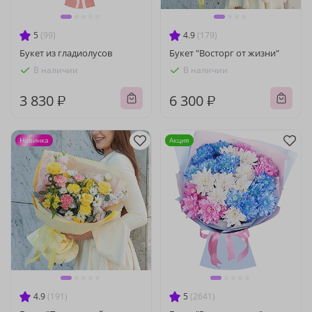
5
(99)
4.9
(179)
Букет из гладиолусов
Букет "Восторг от жизни"
В наличии
В наличии
3 830 ₽
6 300 ₽
Новинка
Акция
4.9
(191)
5
(2641)