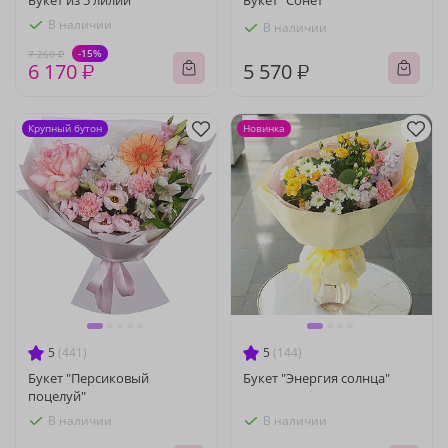
Букет из 5 лилий
Букет "Сонет"
В наличии
В наличии
-15%
7 260 ₽
6 170 ₽
5 570 ₽
Крупный бутон
Новинка
5
(441)
5
(144)
Букет "Персиковый
Букет "Энергия солнца"
поцелуй"
В наличии
В наличии