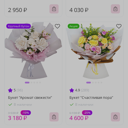
2 950 ₽
4 030 ₽
Крупный бутон
Акция
5
(96)
4.9
(289)
Букет "Аромат свежести"
Букет "Счастливая пора"
В наличии
В наличии
-10%
-25%
3 530 ₽
6 130 ₽
3 180 ₽
4 600 ₽