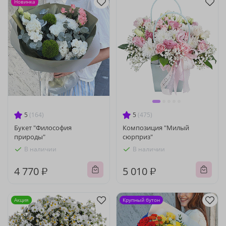
Новинка
5
(164)
5
(475)
Букет "Философия
Композиция "Милый
природы"
сюрприз"
В наличии
В наличии
4 770 ₽
5 010 ₽
Акция
Крупный бутон