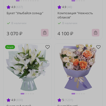
4.9
(637)
4.9
(46)
Букет "Улыбайся солнцу"
Композиция "Нежность
облаков"
В наличии
В наличии
3 070 ₽
4 100 ₽
Акция
4.9
(830)
5
(1231)