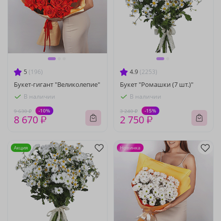
5
(196)
4.9
(2253)
Букет-гигант "Великолепие"
Букет "Ромашки (7 шт.)"
В наличии
В наличии
-10%
-15%
9 630 ₽
3 240 ₽
8 670 ₽
2 750 ₽
Акция
Новинка