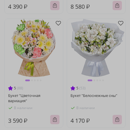
4 390 ₽
8 580 ₽
5
(88)
5
(53)
Букет "Цветочная
Букет "Белоснежные сны"
вариация"
В наличии
В наличии
3 590 ₽
4 170 ₽