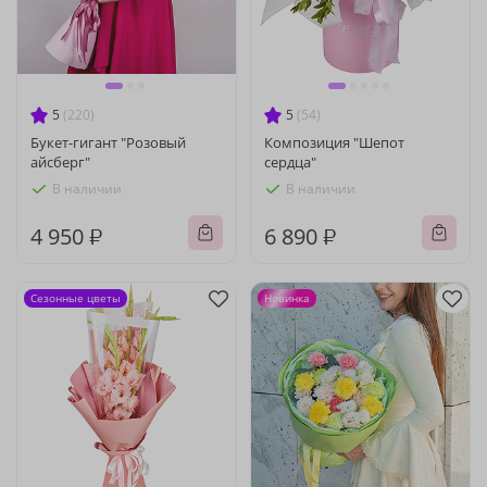
5
(220)
5
(54)
Букет-гигант "Розовый
Композиция "Шепот
айсберг"
сердца"
В наличии
В наличии
4 950 ₽
6 890 ₽
Сезонные цветы
Новинка