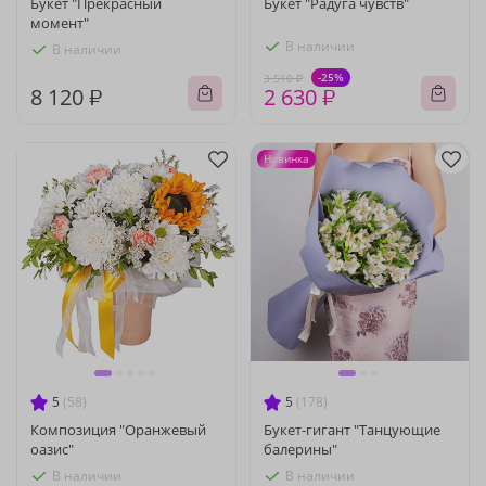
Букет "Прекрасный
Букет "Радуга чувств"
момент"
В наличии
В наличии
-25%
3 510 ₽
8 120 ₽
2 630 ₽
Новинка
5
(58)
5
(178)
Композиция "Оранжевый
Букет-гигант "Танцующие
оазис"
балерины"
В наличии
В наличии