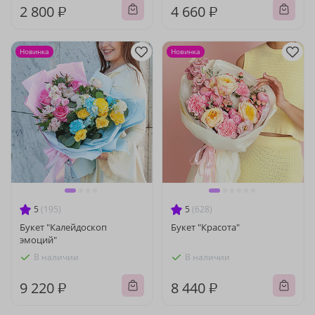
2 800 ₽
4 660 ₽
Новинка
Новинка
5
(195)
5
(628)
Букет "Калейдоскоп
Букет "Красота"
эмоций"
В наличии
В наличии
9 220 ₽
8 440 ₽