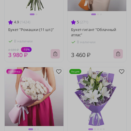
4.9
(1424)
5
(271)
Букет "Ромашки (11 шт.)"
Букет-гигант "Облачный
атлас"
В наличии
В наличии
-15%
4 680 ₽
3 980 ₽
3 460 ₽
Новинка
Акция