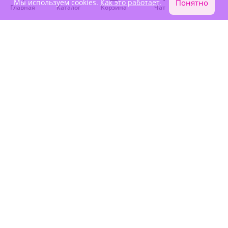
Мы используем cookies.
Как это работает
.
Понятно
Главная
Каталог
Корзина
Чат
Войти
5
(44)
5
(36)
Букет "Райское облако"
Букет "Розовый шифон"
В наличии
В наличии
6 280 ₽
5 190 ₽