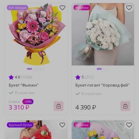
Хит продаж
Новинка
4.9
(1034)
5
(212)
Букет "Фьюжн"
Букет-гигант "Хоровод фей"
В наличии
В наличии
-10%
3 680 ₽
3 310 ₽
4 390 ₽
Крупный бутон
Новинка