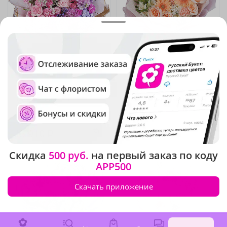
4.8
(32)
5
(35)
Букет "Феерия заката"
Букет "Солнечный прованс"
В наличии
В наличии
15 910 ₽
6 810 ₽
Скидка
500 руб.
на первый заказ по коду
APP500
Скачать приложение