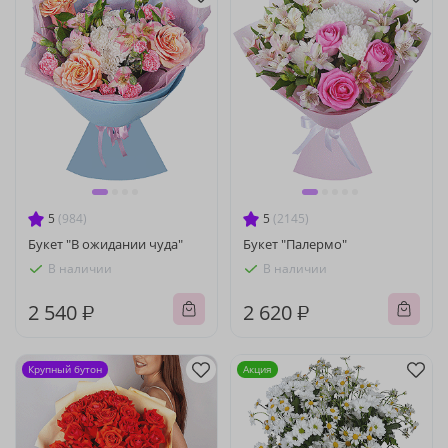
5
(984)
5
(2145)
Букет "В ожидании чуда"
Букет "Палермо"
В наличии
В наличии
2 540 ₽
2 620 ₽
Крупный бутон
Акция