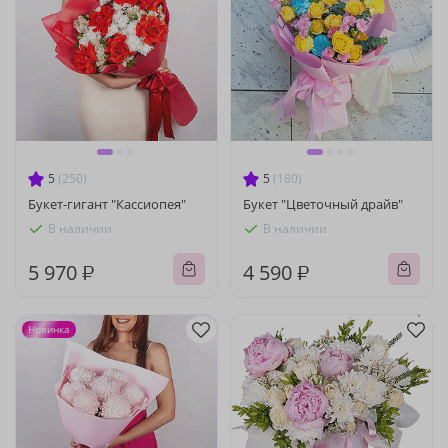
5
(250)
5
(180)
Букет-гигант "Кассиопея"
Букет "Цветочный драйв"
В наличии
В наличии
5 970 ₽
4 590 ₽
Новинка