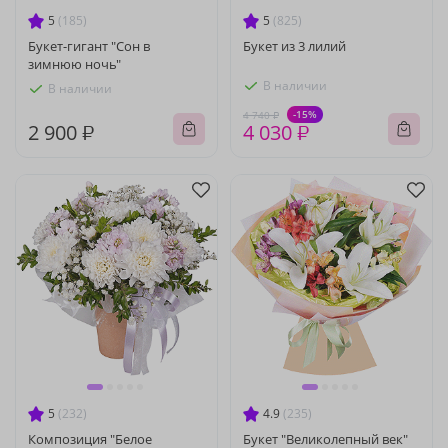
5
(185)
5
(825)
Букет-гигант "Сон в
Букет из 3 лилий
зимнюю ночь"
В наличии
В наличии
-15%
4 740 ₽
2 900 ₽
4 030 ₽
5
(232)
4.9
(235)
Композиция "Белое
Букет "Великолепный век"