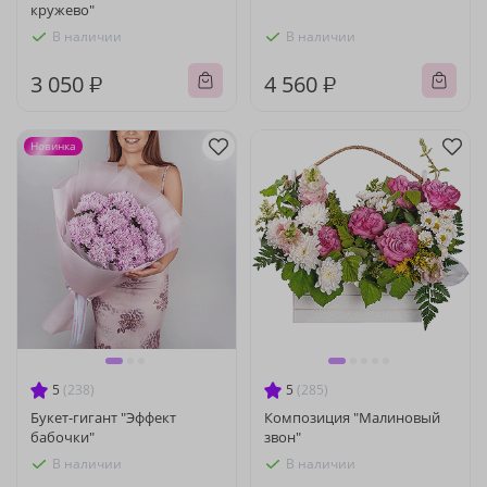
кружево"
В наличии
В наличии
3 050 ₽
4 560 ₽
Новинка
5
(238)
5
(285)
Букет-гигант "Эффект
Композиция "Малиновый
бабочки"
звон"
В наличии
В наличии