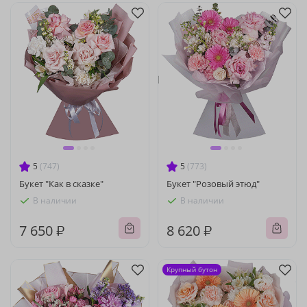
5
(747)
5
(773)
Букет "Как в сказке"
Букет "Розовый этюд"
В наличии
В наличии
7 650 ₽
8 620 ₽
Крупный бутон