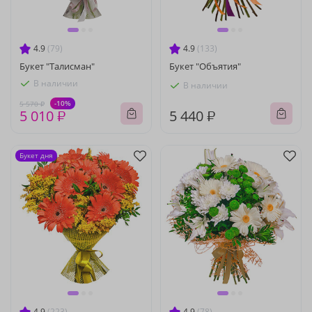
4.9
(79)
4.9
(133)
Букет "Талисман"
Букет "Объятия"
В наличии
В наличии
-10%
5 570 ₽
5 010 ₽
5 440 ₽
Букет дня
4.9
(223)
4.9
(78)