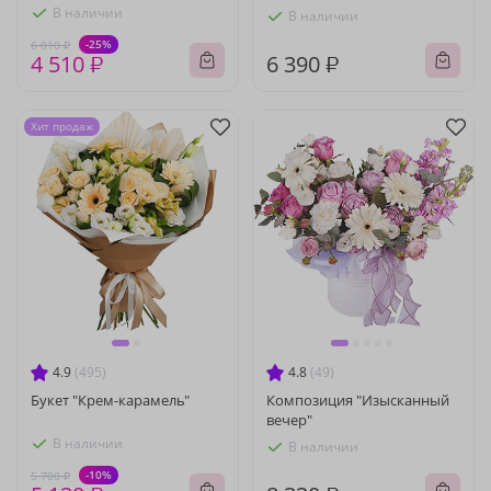
В наличии
В наличии
-25%
6 010 ₽
4 510 ₽
6 390 ₽
Хит продаж
4.9
(495)
4.8
(49)
Букет "Крем-карамель"
Композиция "Изысканный
вечер"
В наличии
В наличии
-10%
5 700 ₽