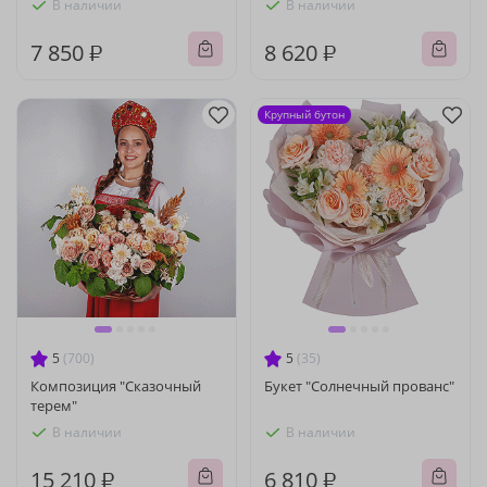
В наличии
В наличии
7 850 ₽
8 620 ₽
Крупный бутон
5
(700)
5
(35)
Композиция "Сказочный
Букет "Солнечный прованс"
терем"
В наличии
В наличии
15 210 ₽
6 810 ₽