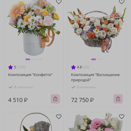
5
(135)
4.8
(23)
Композиция "Конфетти"
Композиция "Восхищение
природой"
В наличии
В наличии
4 510 ₽
72 750 ₽