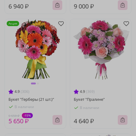
6 940 ₽
9 000 ₽
Акция
4.9
(306)
4.9
(369)
Букет "Герберы (21 шт.)"
Букет "Пралине"
В наличии
В наличии
-15%
6 650 ₽
5 650 ₽
4 640 ₽