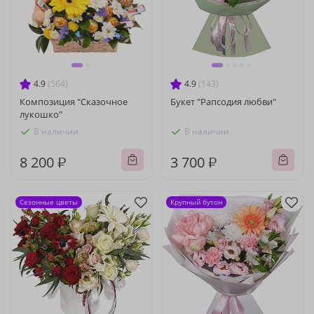
4.9
(564)
4.9
(143)
Композиция "Сказочное
Букет "Рапсодия любви"
лукошко"
В наличии
В наличии
8 200 ₽
3 700 ₽
Сезонные цветы
Крупный бутон