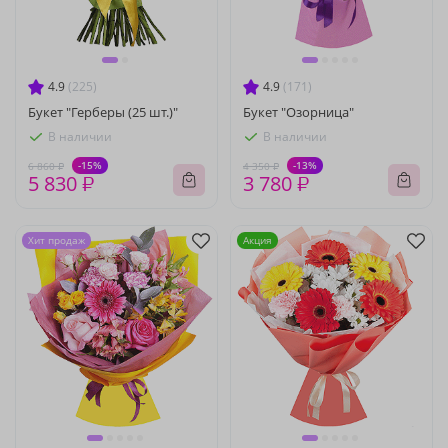
4.9
(225)
4.9
(171)
Букет "Герберы (25 шт.)"
Букет "Озорница"
В наличии
В наличии
-15%
-13%
6 860 ₽
4 350 ₽
5 830 ₽
3 780 ₽
Хит продаж
Акция