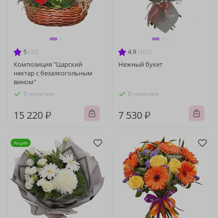
5
(32)
4.9
(107)
Композиция "Царский
Нежный букет
нектар с безалкогольным
вином"
В наличии
В наличии
15 220 ₽
7 530 ₽
Акция