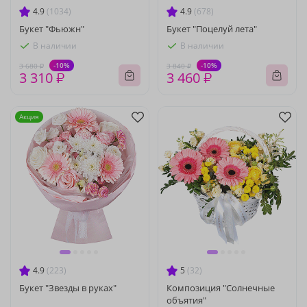
4.9
(1034)
4.9
(678)
Букет "Фьюжн"
Букет "Поцелуй лета"
В наличии
В наличии
-10%
-10%
3 680 ₽
3 840 ₽
3 310 ₽
3 460 ₽
Акция
4.9
(223)
5
(32)
Букет "Звезды в руках"
Композиция "Солнечные
объятия"