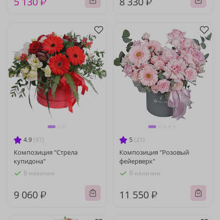
5 130 ₽
8 330 ₽
4.9
(97)
5
(21)
Композиция "Стрела
Композиция "Розовый
купидона"
фейерверк"
В наличии
В наличии
9 060 ₽
11 550 ₽