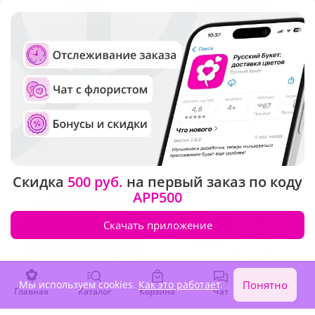
4.9
(140)
4.9
(114)
Композиция "Райский сад"
Композиция "Цветочное
(Экстра)
сердце"
В наличии
В наличии
6 180 ₽
10 020 ₽
Скидка
500 руб.
на первый заказ по коду
APP500
Скачать приложение
Мы используем cookies.
Как это работает
.
Понятно
Главная
Каталог
Корзина
Чат
Войти