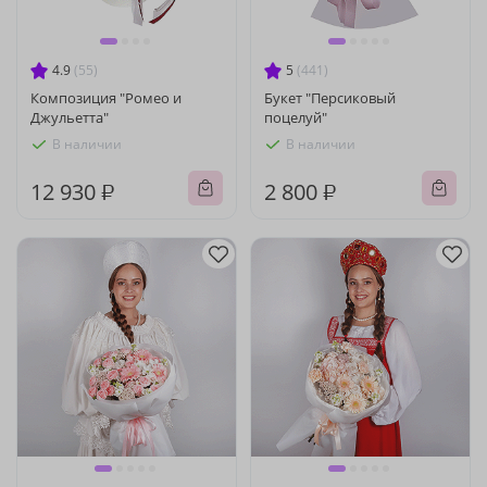
4.9
(55)
5
(441)
Композиция "Ромео и
Букет "Персиковый
Джульетта"
поцелуй"
В наличии
В наличии
12 930 ₽
2 800 ₽