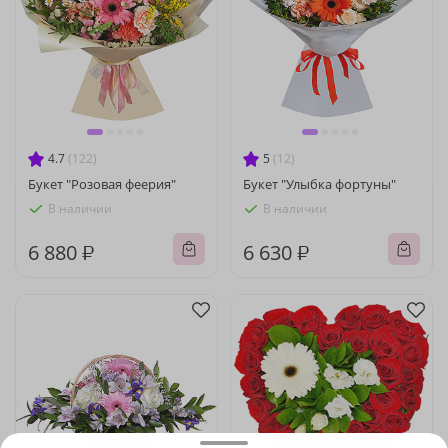
4.7
(122)
5
(12)
Букет "Розовая феерия"
Букет "Улыбка фортуны"
В наличии
В наличии
6 880 ₽
6 630 ₽