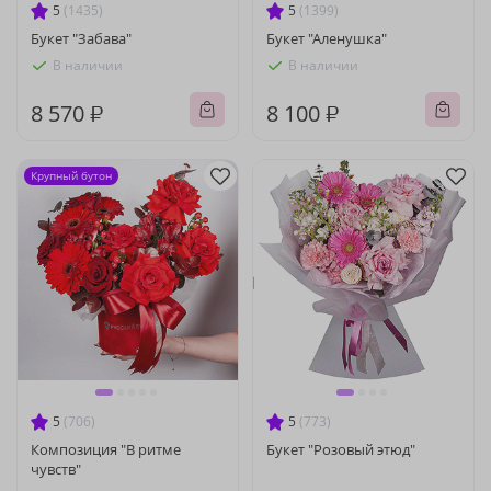
5
(1435)
5
(1399)
Букет "Забава"
Букет "Аленушка"
В наличии
В наличии
8 570 ₽
8 100 ₽
Крупный бутон
5
(706)
5
(773)
Композиция "В ритме
Букет "Розовый этюд"
чувств"