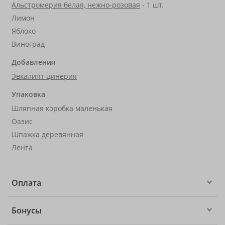
Альстромерия белая, нежно-розовая
- 1 шт.
Лимон
Яблоко
Виноград
Добавления
Эвкалипт цинерия
Упаковка
Шляпная коробка маленькая
Оазис
Шпажка деревянная
Лента
Оплата
Бонусы