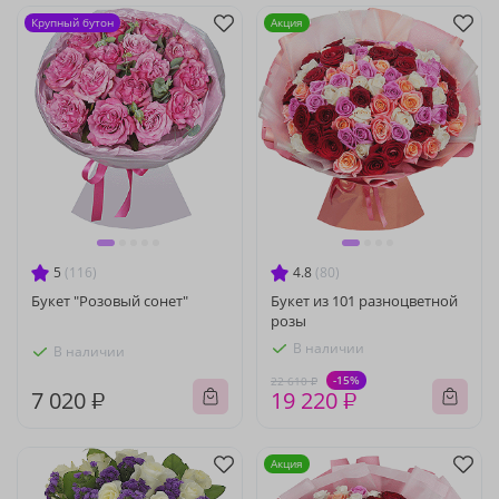
Крупный бутон
Акция
5
(116)
4.8
(80)
Букет "Розовый сонет"
Букет из 101 разноцветной
розы
В наличии
В наличии
-15%
22 610 ₽
7 020 ₽
19 220 ₽
Акция