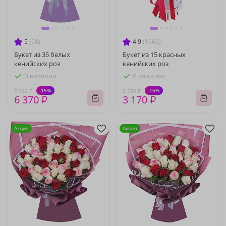
5
(98)
4.9
(1666)
Букет из 35 белых
Букет из 15 красных
кенийских роз
кенийских роз
В наличии
В наличии
-15%
-15%
7 490 ₽
3 730 ₽
6 370 ₽
3 170 ₽
Акция
Акция