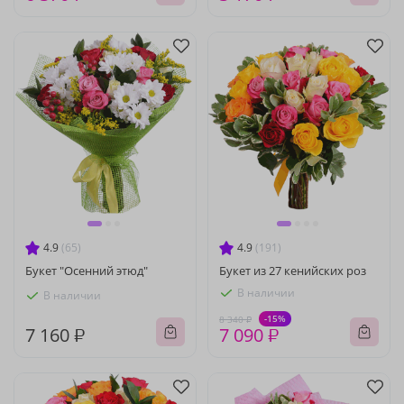
4.9
(65)
4.9
(191)
Букет "Осенний этюд"
Букет из 27 кенийских роз
В наличии
В наличии
-15%
8 340 ₽
7 160 ₽
7 090 ₽