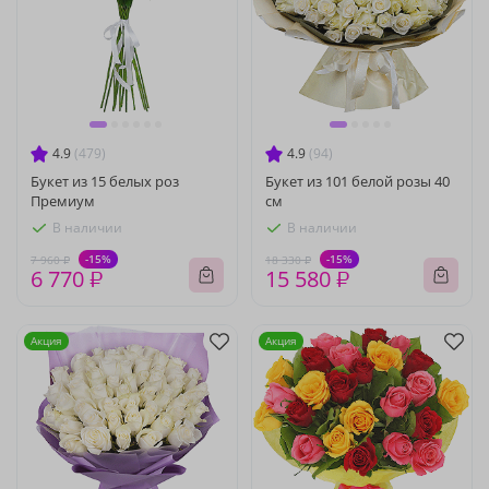
4.9
(479)
4.9
(94)
Букет из 15 белых роз
Букет из 101 белой розы 40
Премиум
см
В наличии
В наличии
-15%
-15%
7 960 ₽
18 330 ₽
6 770 ₽
15 580 ₽
Акция
Акция