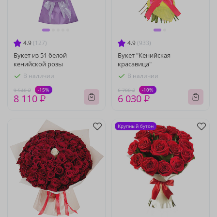
4.9
(127)
4.9
(933)
Букет из 51 белой
Букет "Кенийская
кенийской розы
красавица"
В наличии
В наличии
-15%
-10%
9 540 ₽
6 700 ₽
8 110 ₽
6 030 ₽
Крупный бутон