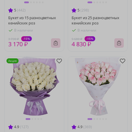
5
(442)
5
(298)
Букет из 15 разноцветных
Букет из 25 разноцветных
кенийских роз
кенийских роз
В наличии
В наличии
-15%
-15%
3 730 ₽
5 680 ₽
3 170 ₽
4 830 ₽
Акция
4.9
(127)
4.9
(369)