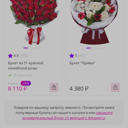
4.9
(370)
5
(44)
Букет из 51 красной
Букет "Прима"
кенийской розы
В наличии
-15%
9 540 ₽
8 110 ₽
4 380 ₽
Товаров по вашему запросу немного. Посмотрите ниже
популярные букеты из нашего каталога или
закажите
индивидуальный букет от ведущего флориста
.