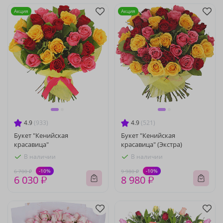
Акция
Акция
4.9
(933)
4.9
(521)
Букет "Кенийская
Букет "Кенийская
красавица"
красавица" (Экстра)
В наличии
В наличии
-10%
-10%
6 700 ₽
9 980 ₽
6 030 ₽
8 980 ₽