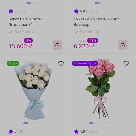
5
(273)
4.9
(3548)
Букет из 101 розы
Букет из 15 красных роз
"Бриллиант"
Эквадор
В наличии
В наличии
-9%
-15%
17 200 ₽
7 320 ₽
15 600 ₽
6 220 ₽
Акция
Крупный бутон
5
(307)
4.9
(1319)