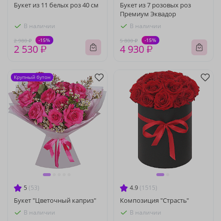
Букет из 11 белых роз 40 см
Букет из 7 розовых роз
Премиум Эквадор
В наличии
В наличии
-15%
-15%
2 980 ₽
5 800 ₽
2 530 ₽
4 930 ₽
Крупный бутон
5
(53)
4.9
(1515)
Букет "Цветочный каприз"
Композиция "Страсть"
В наличии
В наличии