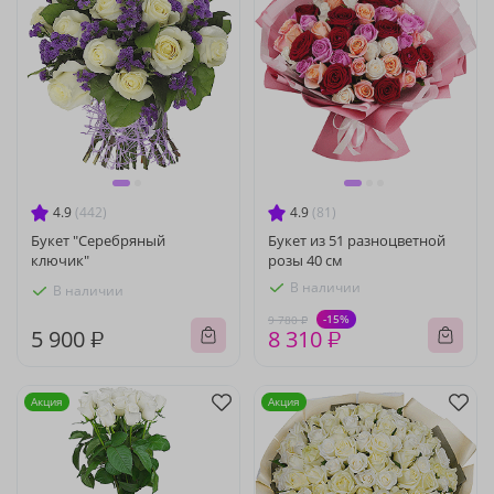
4.9
(442)
4.9
(81)
Букет "Серебряный
Букет из 51 разноцветной
ключик"
розы 40 см
В наличии
В наличии
-15%
9 780 ₽
5 900 ₽
8 310 ₽
Акция
Акция