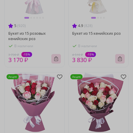
5
(920)
4.9
(828)
Букет из 15 розовых
Букет из 15 кенийских роз
кенийских роз
В наличии
В наличии
-15%
-15%
3 730 ₽
4 510 ₽
3 170 ₽
3 830 ₽
Акция
Акция