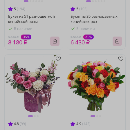
5
(194)
5
(103)
Букет из 51 разноцветной
Букет из 35 разноцветных
кенийской розы
кенийских роз
В наличии
В наличии
-15%
-15%
9 620 ₽
7 560 ₽
8 180 ₽
6 430 ₽
4.8
(99)
4.9
(142)