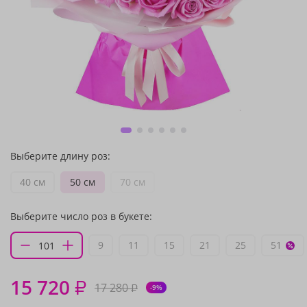
Выберите длину роз:
40 см
50 см
70 см
Выберите число роз в букете:
9
11
15
21
25
51
15 720
₽
17 280
₽
-9%