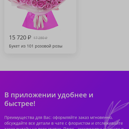
15 720
₽
17 280
₽
Букет из 101 розовой розы
В приложении удобнее и
быстрее!
Преимущества для Вас: оформляйте заказ мгновенно,
обсуждайте все детали в чате с флористом и отслеживайте
заказ онлайн на всех этапах. Плюс - эксклюзивные акции и