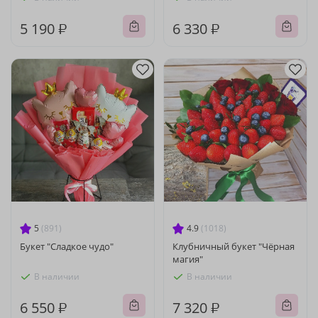
5 190 ₽
6 330 ₽
5
(891)
4.9
(1018)
Букет "Сладкое чудо"
Клубничный букет "Чёрная
магия"
В наличии
В наличии
6 550 ₽
7 320 ₽