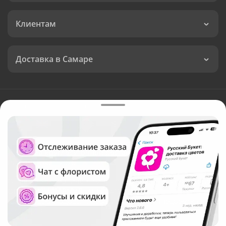
Клиентам
Доставка в Самаре
Язык интерфейса:
Валюта:
©
Служба круглосуточной доставки цветов в Самаре
Русский Букет, 2026
Общество с ограниченной ответственностью «Технология»
ОГРН: 1195476081745, ИНН: 5410081997
Юридический адрес: г. Новосибирск, ул. Ипподромская,
д.42, оф. 3