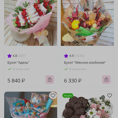
4.8
(487)
4.9
(1036)
Букет "Адель"
Букет "Мясное изобилие"
В наличии
В наличии
5 840 ₽
6 330 ₽
Акция