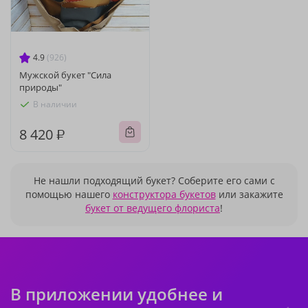
4.9
(926)
Мужской букет "Сила
природы"
В наличии
8 420 ₽
Не нашли подходящий букет? Соберите его сами с
помощью нашего
конструктора букетов
или закажите
букет от ведущего флориста
!
В приложении удобнее и