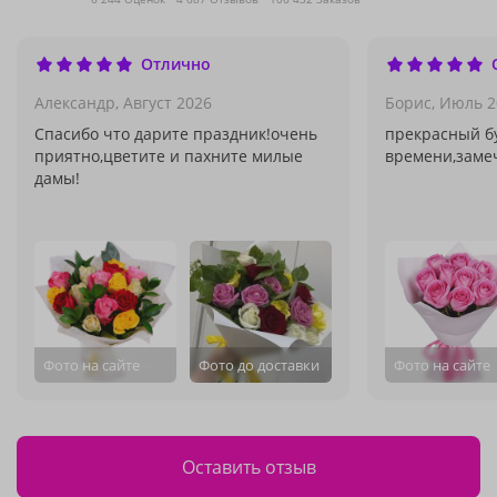
Отлично
Александр,
Август 2026
Борис,
Июль 2
Спасибо что дарите праздник!очень
прекрасный бу
приятно,цветите и пахните милые
времени,заме
дамы!
Фото на сайте
Фото до доставки
Фото на сайте
Оставить отзыв