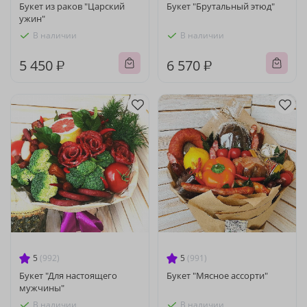
Букет из раков "Царский
Букет "Брутальный этюд"
ужин"
В наличии
В наличии
5 450 ₽
6 570 ₽
5
(992)
5
(991)
Букет "Для настоящего
Букет "Мясное ассорти"
мужчины"
В наличии
В наличии