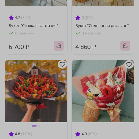
4.7
(892)
5
(877)
Букет "Сладкая фантазия"
Букет "Солнечная россыпь"
В наличии
В наличии
6 700 ₽
4 860 ₽
4.8
(1102)
4.9
(637)