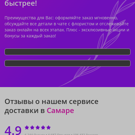
быстрее!
Преимущества для Вас: оформляйте заказ мгновенно,
обсуждайте все детали в чате с флористом и отслеживайте
заказ онлайн на всех этапах. Плюс - эксклюзивные акции и
бонусы за каждый заказ!
Отзывы о нашем сервисе
доставки в
Самаре
4.9
6 244 Оценок
4 687 Отзывов
106 432 Заказов