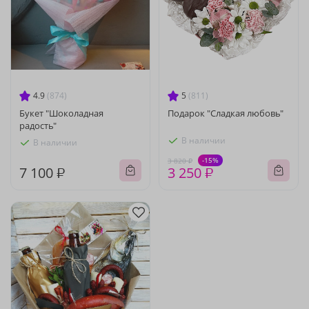
4.9
(874)
5
(811)
Букет "Шоколадная
Подарок "Сладкая любовь"
радость"
В наличии
В наличии
-15%
3 820 ₽
7 100 ₽
3 250 ₽