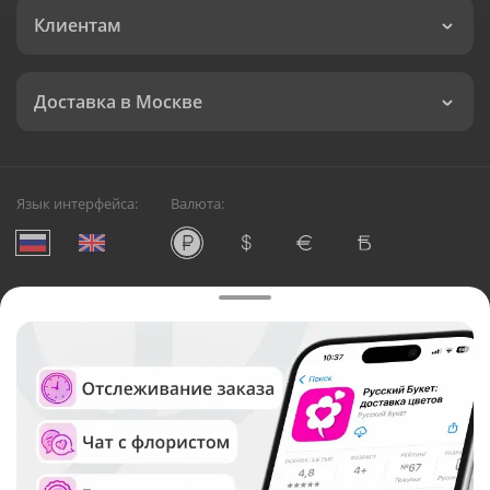
Клиентам
Доставка в Москве
Язык интерфейса:
Валюта:
©
Служба круглосуточной доставки цветов в Москве
Русский Букет, 2026
Общество с ограниченной ответственностью «Технология»
ОГРН: 1195476081745, ИНН: 5410081997
Юридический адрес: г. Новосибирск, ул. Ипподромская,
д.42, оф. 3
Рейтинг Русского букета в г. Москва