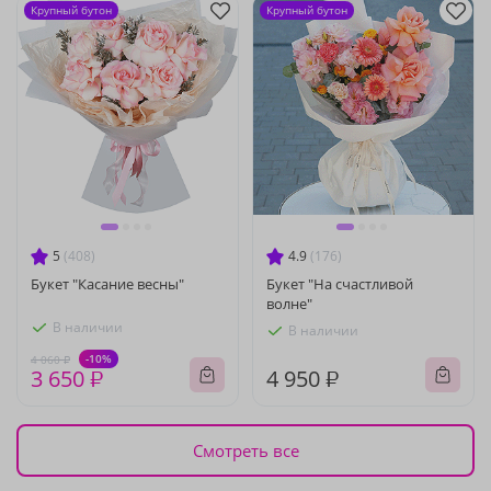
Крупный бутон
Крупный бутон
5
(408)
4.9
(176)
Букет "Касание весны"
Букет "На счастливой
волне"
В наличии
В наличии
-10%
4 060 ₽
3 650 ₽
4 950 ₽
Смотреть все