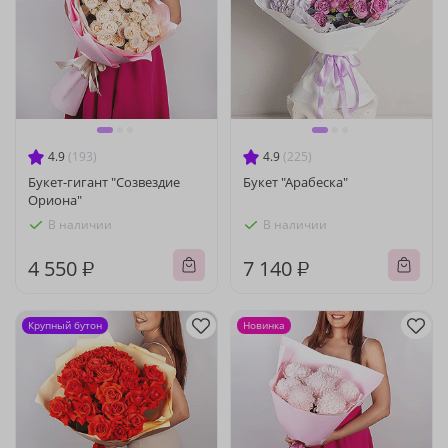
4.9
(193)
4.9
(225)
Букет-гигант "Созвездие
Букет "Арабеска"
Ориона"
В наличии
В наличии
4 550 ₽
7 140 ₽
Крупный бутон
Новинка