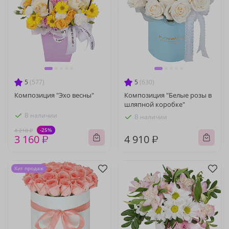
5
(577)
5
(630)
Композиция "Эхо весны"
Композиция "Белые розы в
шляпной коробке"
В наличии
В наличии
-25%
4 210 ₽
3 160 ₽
4 910 ₽
Хит продаж