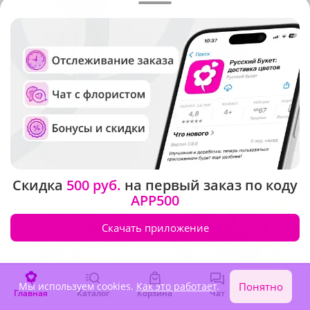
5
(960)
4.9
(1164)
Букет "Фаворит"
Букет из красных роз
В наличии
В наличии
2 140 ₽
2 660 ₽
Скидка
500 руб.
на первый заказ по коду
Акция
Хит продаж
APP500
Скачать приложение
Мы используем cookies.
Как это работает
.
Понятно
Главная
Каталог
Корзина
Чат
Войти