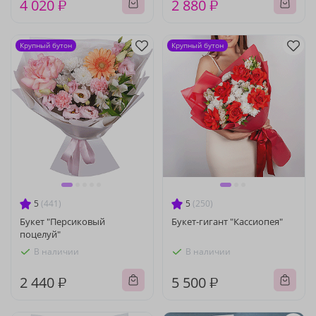
4 020 ₽
2 880 ₽
Крупный бутон
Крупный бутон
5
(441)
5
(250)
Букет "Персиковый
Букет-гигант "Кассиопея"
поцелуй"
В наличии
В наличии
2 440 ₽
5 500 ₽