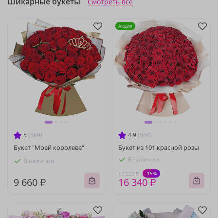
Шикарные букеты
Смотреть все
Акция
5
(369)
4.9
(569)
Букет "Моей королеве"
Букет из 101 красной розы
В наличии
В наличии
-15%
19 220 ₽
9 660 ₽
16 340 ₽