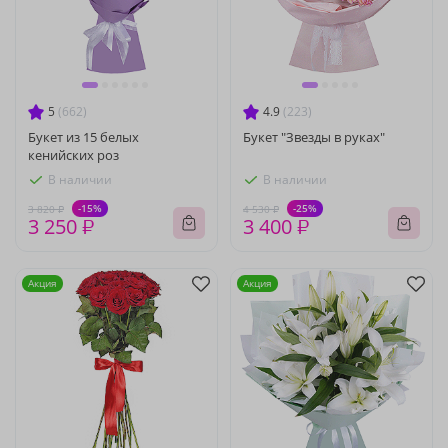
5
(662)
4.9
(223)
Букет из 15 белых
Букет "Звезды в руках"
кенийских роз
В наличии
В наличии
-15%
-25%
3 820 ₽
4 530 ₽
3 250 ₽
3 400 ₽
Акция
Акция