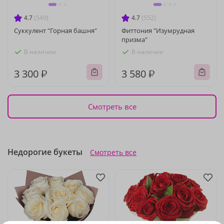
4.7
(549)
4.7
(552)
Суккулент "Горная башня"
Фиттония "Изумрудная
призма"
В наличии
В наличии
3 300 ₽
3 580 ₽
Смотреть все
Недорогие букеты
Смотреть все