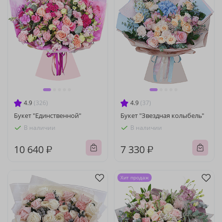
4.9
(326)
4.9
(37)
Букет "Единственной"
Букет "Звездная колыбель"
В наличии
В наличии
10 640 ₽
7 330 ₽
Хит продаж