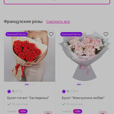
Французские розы
Смотреть все
Крупный бутон
Крупный бутон
5
(677)
5
(1767)
Букет-гигант "Загляденье"
Букет "Жемчужина любви"
В наличии
В наличии
-10%
-10%
4 470 ₽
3 200 ₽