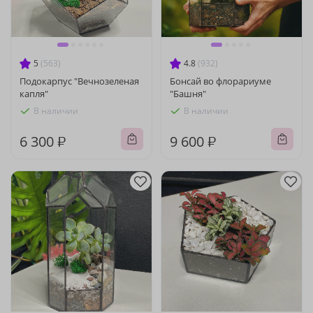
5
(563)
4.8
(932)
Подокарпус "Вечнозеленая
Бонсай во флорариуме
капля"
"Башня"
В наличии
В наличии
6 300 ₽
9 600 ₽