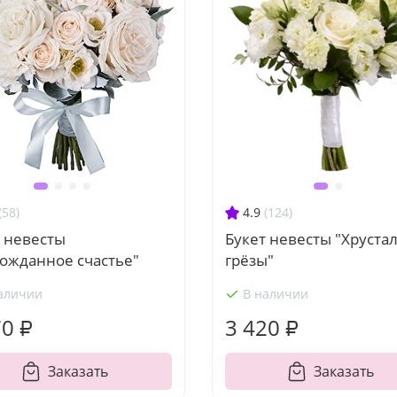
(58)
4.9
(124)
т невесты
Букет невесты "Хруста
гожданное счастье"
грёзы"
аличии
В наличии
70 ₽
3 420 ₽
Заказать
Заказать