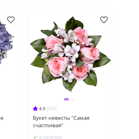
4.9
(555)
ые
Букет невесты "Самая
счастливая"
В наличии