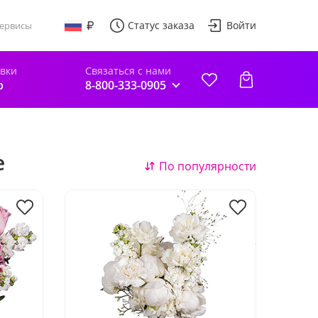
Статус заказа
Войти
ервисы
авки
Связаться с нами
р
8-800-333-0905
е
По популярности