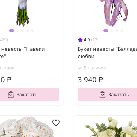
420)
4.9
(17)
 невесты "Навеки
Букет невесты "Баллад
те"
любви"
аличии
В наличии
20 ₽
3 940 ₽
Заказать
Заказать