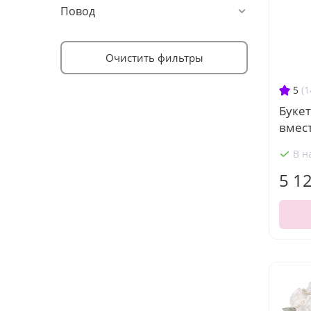
Повод
Очистить фильтры
5
(1
Букет
вмес
В н
5 1