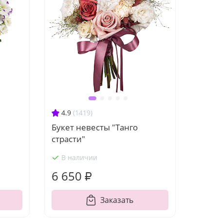
4.9
(1419)
Букет невесты "Танго
страсти"
В наличии
6 650 ₽
Заказать