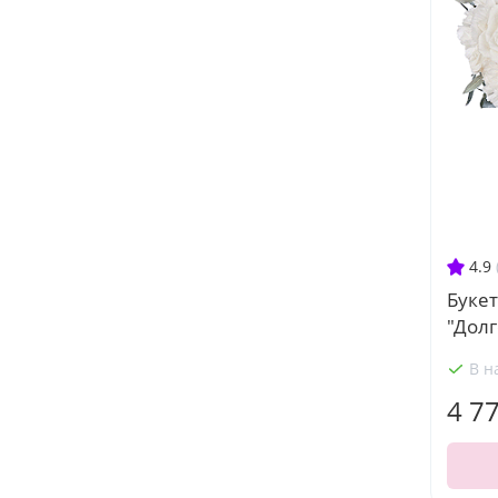
4.9
Буке
"Дол
В н
4 7