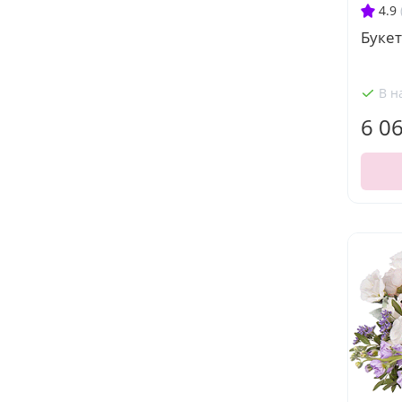
4.9
Букет
В н
6 0