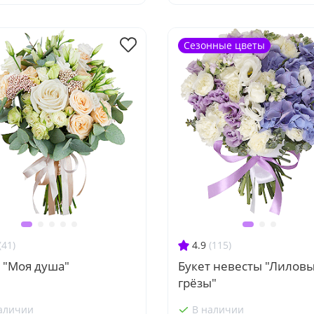
Сезонные цветы
(41)
4.9
(115)
 "Моя душа"
Букет невесты "Лилов
грёзы"
аличии
В наличии