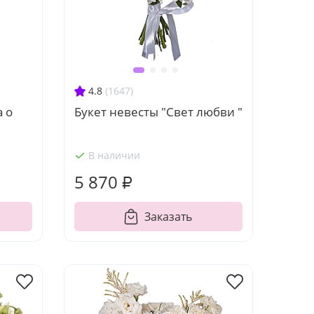
4.8
(1647)
а о
Букет невесты "Свет любви "
В наличии
5 870 ₽
Заказать