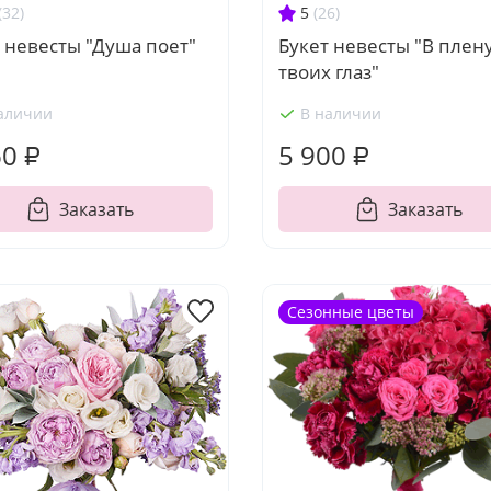
(32)
5
(26)
 невесты "Душа поет"
Букет невесты "В плен
твоих глаз"
аличии
В наличии
60 ₽
5 900 ₽
Заказать
Заказать
Сезонные цветы