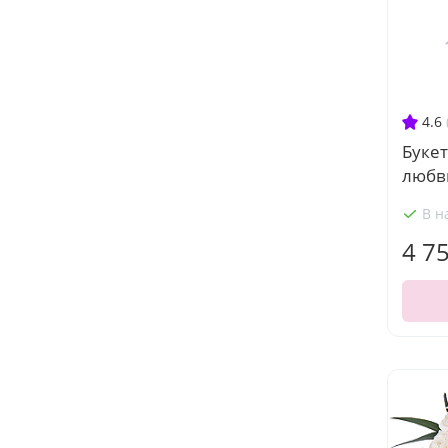
4.6
Буке
любв
В н
4 7