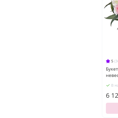
5
(3
Букет
невес
В н
6 1