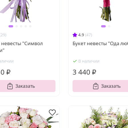
(29)
4.9
(47)
т невесты "Символ
Букет невесты "Ода лю
и"
аличии
В наличии
50 ₽
3 440 ₽
Заказать
Заказать