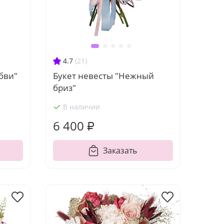
4.7
(21)
бви"
Букет невесты "Нежный
бриз"
В наличии
6 400 ₽
Заказать