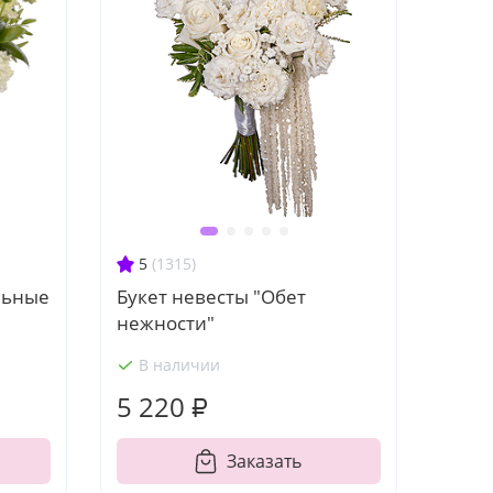
5
(1315)
льные
Букет невесты "Обет
нежности"
В наличии
5 220 ₽
Заказать