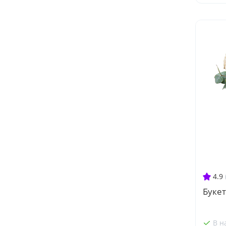
4.9
Букет
В н