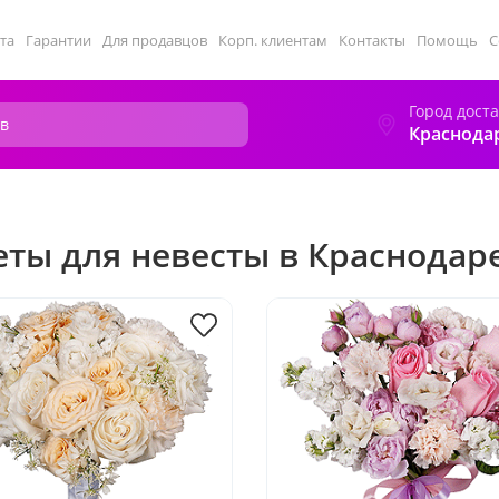
та
Гарантии
Для продавцов
Корп. клиентам
Контакты
Помощь
С
Город дост
Краснода
еты для невесты в Краснодар