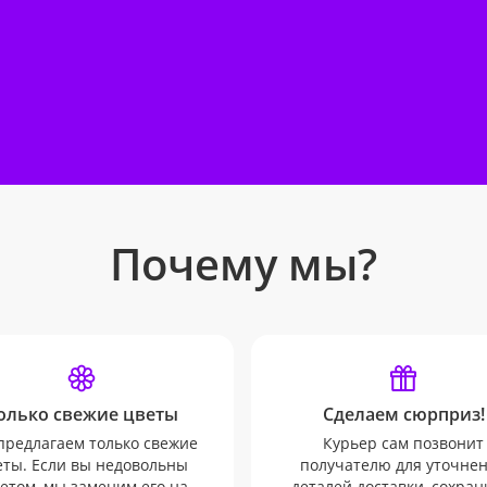
Почему мы?
олько свежие цветы
Сделаем сюрприз!
редлагаем только свежие
Курьер сам позвонит
еты. Если вы недовольны
получателю для уточне
етом, мы заменим его на
деталей доставки, сохран