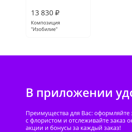
13 830
₽
Композиция
"Изобилие"
В приложении удо
Преимущества для Вас: оформляйте з
с флористом и отслеживайте заказ о
акции и бонусы за каждый заказ!