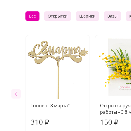
Все
Открытки
Шарики
Вазы
Топпер "8 марта"
Открытка ру
работы «С 8 
310
150
₽
₽