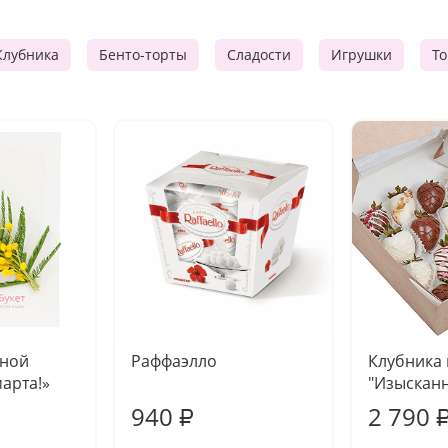
Клубника
Бенто-торты
Сладости
Игрушки
Т
чной
Раффаэлло
Клубника
марта!»
"Изысканн
940
2 790
₽