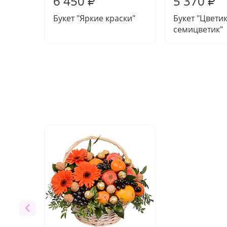
6 450
5 370
₽
₽
Букет "Яркие краски"
Букет "Цвети
семицветик"