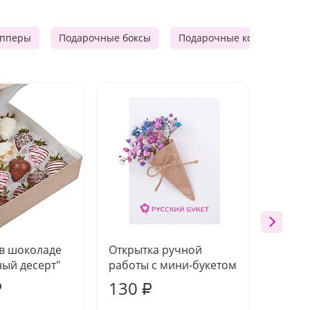
опперы
Подарочные боксы
Подарочные корзины
 в шоколаде
Открытка ручной
Ваза п
ый десерт"
работы с мини-букетом
130
1 10
₽
₽