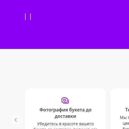
Фотография букета до
Т
доставки
Мы п
цв
Убедитесь в красоте вашего
бук