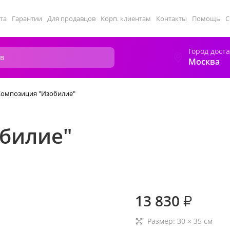
та
Гарантии
Для продавцов
Корп. клиентам
Контакты
Помощь
С
Город дост
Москва
Композиция "Изобилие"
билие"
13 830
₽
Размер:
30
×
35
см