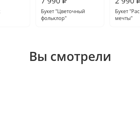
7 990
2 990
₽
к
Букет "Цветочный
Букет "Ра
фольклор"
мечты"
Вы смотрели