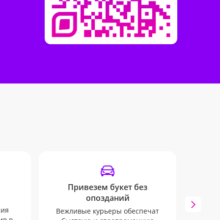
Привезем букет без
опозданий
ния
Вежливые курьеры обеспечат
Мы 
ив в