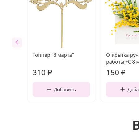
Топпер "8 марта"
Открытка ру
работы «С 8 
310
150
₽
₽
Добавить
Доба