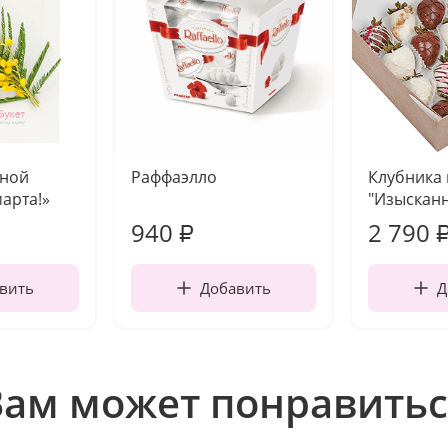
чной
Раффаэлло
Клубника
марта!»
"Изысканн
940
2 790
₽
вить
Добавить
Д
Вам может понравитьс