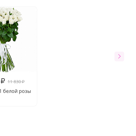
₽
11 830
₽
51 белой розы