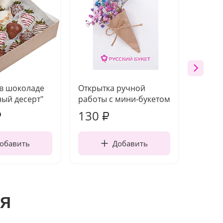
 в шоколаде
Открытка ручной
Ваза п
ый десерт"
работы с мини-букетом
130
1 10
₽
₽
обавить
Добавить
я