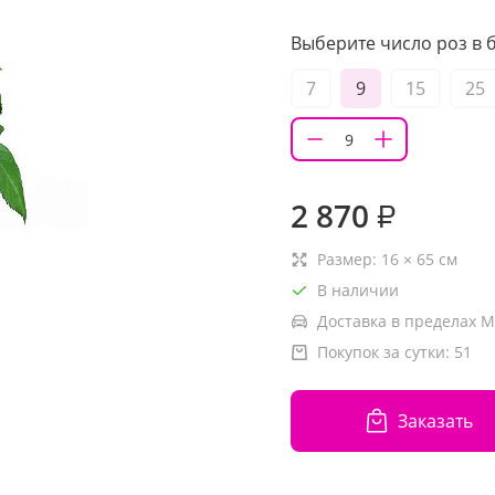
Выберите число роз в б
7
9
15
25
2 870
₽
Размер:
16
×
65
см
В наличии
Доставка в пределах М
Покупок за сутки:
51
Заказать