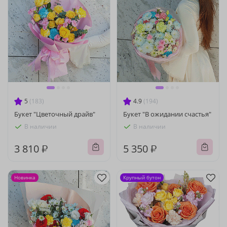
5
(183)
4.9
(194)
Букет "Цветочный драйв"
Букет "В ожидании счастья"
В наличии
В наличии
3 810 ₽
5 350 ₽
Новинка
Крупный бутон