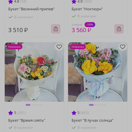
4.8
(58)
4.9
(306)
Букет "Весенний припев"
Букет "Ноктюрн"
В наличии
В наличии
-10%
3 960 ₽
3 510 ₽
3 560 ₽
Новинка
Новинка
5
(281)
5
(605)
Букет "Время сиять"
Букет "В лучах солнца"
В наличии
В наличии