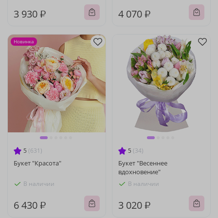
3 930 ₽
4 070 ₽
Новинка
5
(631)
5
(34)
Букет "Красота"
Букет "Весеннее
вдохновение"
В наличии
В наличии
6 430 ₽
3 020 ₽