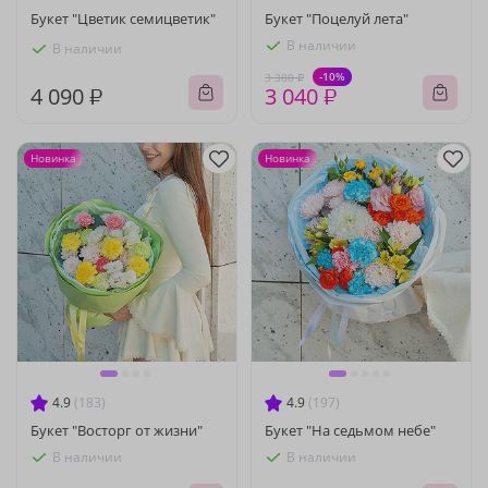
Букет "Цветик семицветик"
Букет "Поцелуй лета"
В наличии
В наличии
-10%
3 380 ₽
4 090 ₽
3 040 ₽
Новинка
Новинка
4.9
(183)
4.9
(197)
Букет "Восторг от жизни"
Букет "На седьмом небе"
В наличии
В наличии