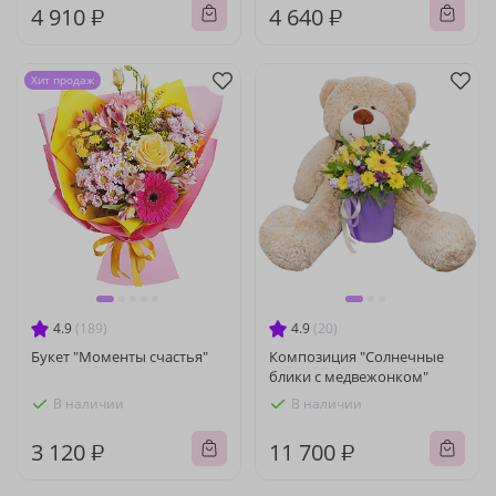
4 910 ₽
4 640 ₽
Хит продаж
4.9
(189)
4.9
(20)
Букет "Моменты счастья"
Композиция "Солнечные
блики с медвежонком"
В наличии
В наличии
3 120 ₽
11 700 ₽