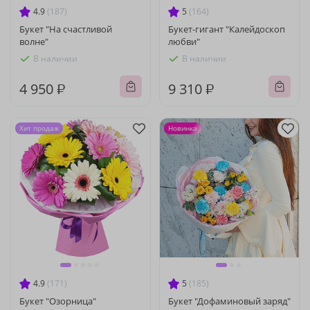
4.9
(187)
5
(164)
Букет "На счастливой
Букет-гигант "Калейдоскоп
волне"
любви"
В наличии
В наличии
4 950 ₽
9 310 ₽
Хит продаж
Новинка
4.9
(171)
5
(185)
Букет "Озорница"
Букет "Дофаминовый заряд"