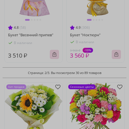
4.8
(58)
4.9
(306)
Букет "Весенний припев"
Букет "Ноктюрн"
В наличии
В наличии
-10%
3 960 ₽
3 510 ₽
3 560 ₽
Страница: 2/3. Вы посмотрели 30 из 89 товаров
Хит продаж
Сезонные цветы