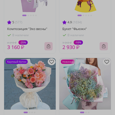
5
(577)
4.9
(1034)
Композиция "Эхо весны"
Букет "Фьюжн"
В наличии
В наличии
-25%
-10%
4 210 ₽
3 260 ₽
3 160 ₽
2 930 ₽
Крупный бутон
Новинка