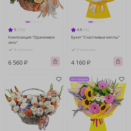
5
(760)
4.9
(66)
Композиция "Оранжевое
Букет "Счастливые мечты"
лето"
В наличии
В наличии
6 560 ₽
4 160 ₽
Хит продаж