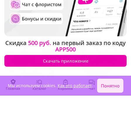
Букет "Солнечный янтарь"
Букет "Фестиваль красок"
В наличии
В наличии
-10%
5 740 ₽
3 630 ₽
5 170 ₽
Акция
Крупный бутон
Скидка
500 руб.
на первый заказ по коду
APP500
Скачать приложение
Мы используем cookies.
Как это работает
.
Понятно
Главная
Каталог
Корзина
Чат
Войти
4.9
(295)
5
(269)
Букет "Фестиваль красок"
Букет "Солнышко в руках"
(Экстра)
В наличии
В наличии