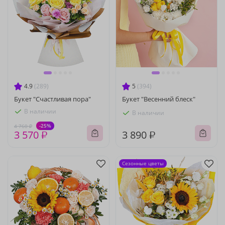
4.9
(289)
5
(394)
Букет "Счастливая пора"
Букет "Весенний блеск"
В наличии
В наличии
-25%
4 760 ₽
3 570 ₽
3 890 ₽
Сезонные цветы