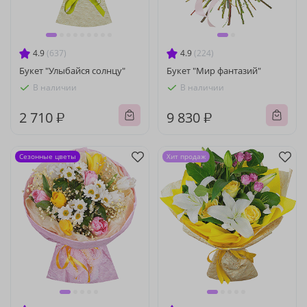
4.9
(637)
4.9
(224)
Букет "Улыбайся солнцу"
Букет "Мир фантазий"
В наличии
В наличии
2 710 ₽
9 830 ₽
Сезонные цветы
Хит продаж