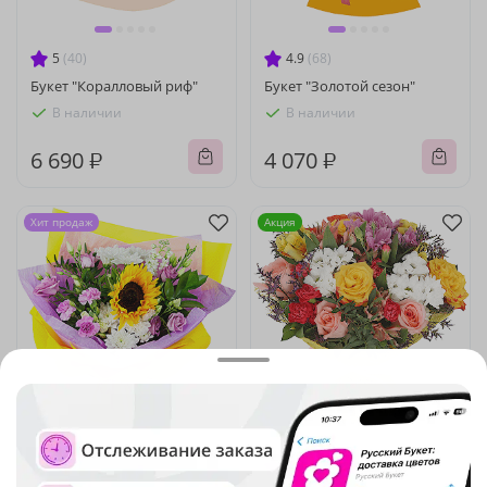
5
(40)
4.9
(68)
Букет "Коралловый риф"
Букет "Золотой сезон"
В наличии
В наличии
6 690 ₽
4 070 ₽
Хит продаж
Акция
4.8
(48)
4.9
(441)