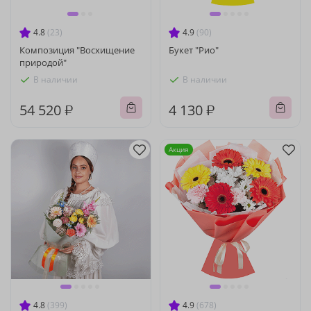
4.8
(23)
4.9
(90)
Композиция "Восхищение
Букет "Рио"
природой"
В наличии
В наличии
54 520 ₽
4 130 ₽
Акция
4.8
(399)
4.9
(678)