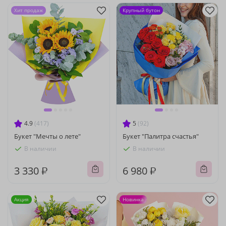
Хит продаж
Крупный бутон
4.9
(417)
5
(92)
Букет "Мечты о лете"
Букет "Палитра счастья"
В наличии
В наличии
3 330 ₽
6 980 ₽
Акция
Новинка