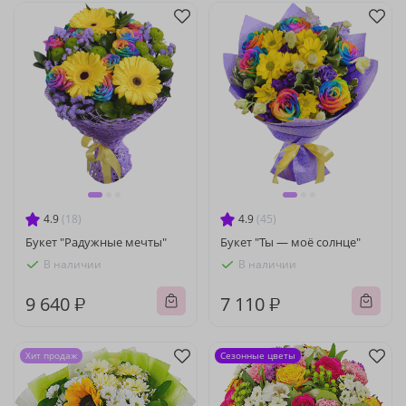
4.9
(18)
4.9
(45)
Букет "Радужные мечты"
Букет "Ты — моё солнце"
В наличии
В наличии
9 640 ₽
7 110 ₽
Хит продаж
Сезонные цветы