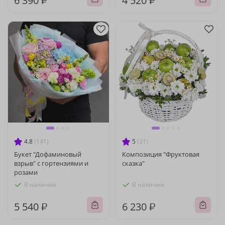
6 390 ₽
4 520 ₽
4.8
(141)
5
(31)
Букет "Дофаминовый
Композиция "Фруктовая
взрыв" с гортензиями и
сказка"
розами
В наличии
В наличии
5 540 ₽
6 230 ₽