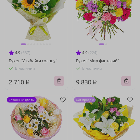
4.9
(637)
4.9
(224)
Букет "Улыбайся солнцу"
Букет "Мир фантазий"
В наличии
В наличии
2 710 ₽
9 830 ₽
Сезонные цветы
Хит продаж