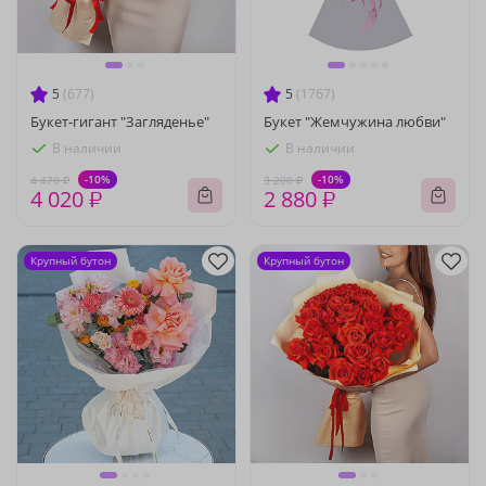
5
(677)
5
(1767)
Букет-гигант "Загляденье"
Букет "Жемчужина любви"
В наличии
В наличии
-10%
-10%
4 470 ₽
3 200 ₽
4 020 ₽
2 880 ₽
Крупный бутон
Крупный бутон