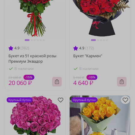
4.9
(382)
4.9
(172)
Букет из 51 красной розы
Букет "Кармен"
Премиум Эквадор
В наличии
В наличии
-15%
-10%
23 600 ₽
5 160 ₽
20 060 ₽
4 640 ₽
Крупный бутон
Крупный бутон