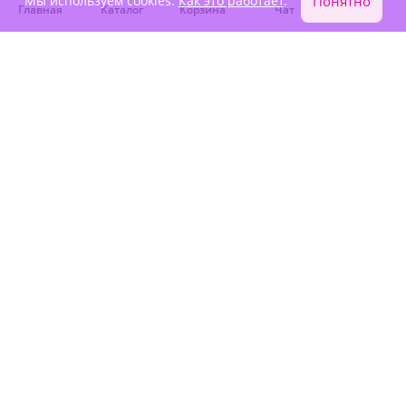
Мы используем cookies.
Как это работает
.
Понятно
Главная
Каталог
Корзина
Чат
Войти
4.9
(1747)
4.9
(101)
Букет из 25 белых роз
Букет "Люблю тебя"
Эквадор
В наличии
В наличии
-15%
10 470 ₽
8 900 ₽
5 350 ₽
Крупный бутон
Крупный бутон