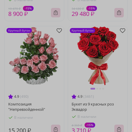
-15%
-15%
10 470 ₽
34 680 ₽
8 900 ₽
29 480 ₽
Крупный бутон
Крупный бутон
4.9
(490)
4.9
(3461)
Композиция
Букет из 9 красных роз
"Непревзойденной"
Эквадор
В наличии
В наличии
-15%
4 360 ₽
15 200 ₽
3 710 ₽