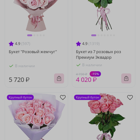
4.9
(597)
4.9
(1319)
Букет "Розовый жемчуг"
Букет из 7 розовых роз
Премиум Эквадор
В наличии
В наличии
-15%
4 730 ₽
5 720 ₽
4 020 ₽
Крупный бутон
Крупный бутон