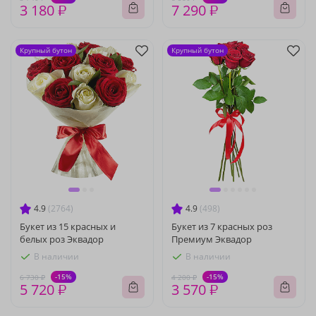
3 180 ₽
7 290 ₽
Крупный бутон
Крупный бутон
4.9
(2764)
4.9
(498)
Букет из 15 красных и
Букет из 7 красных роз
белых роз Эквадор
Премиум Эквадор
В наличии
В наличии
-15%
-15%
6 730 ₽
4 200 ₽
5 720 ₽
3 570 ₽