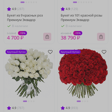
4.9
(287)
4.9
(129)
Букет из 9 красных роз
Букет из 101 красной розы
Премиум Эквадор
Премиум Эквадор
В наличии
В наличии
-15%
-15%
5 530 ₽
45 640 ₽
4 700 ₽
38 790 ₽
Крупный бутон
Крупный бутон
4.9
(787)
4.9
(893)