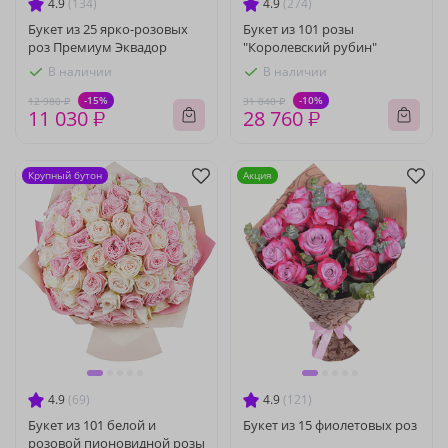
4.9
(134)
4.9
(274)
Букет из 25 ярко-розовых
Букет из 101 розы
роз Премиум Эквадор
"Королевский рубин"
В наличии
В наличии
-15%
-10%
12 980 ₽
31 840 ₽
11 030 ₽
28 760 ₽
Крупный бутон
Акция
4.9
(69)
4.9
(121)
Букет из 101 белой и
Букет из 15 фиолетовых роз
розовой пионовидной розы