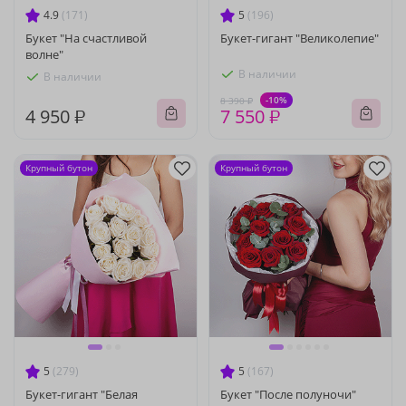
4.9
(171)
5
(196)
Букет "На счастливой
Букет-гигант "Великолепие"
волне"
В наличии
В наличии
-10%
8 390 ₽
4 950 ₽
7 550 ₽
Крупный бутон
Крупный бутон
5
(279)
5
(167)
Букет-гигант "Белая
Букет "После полуночи"