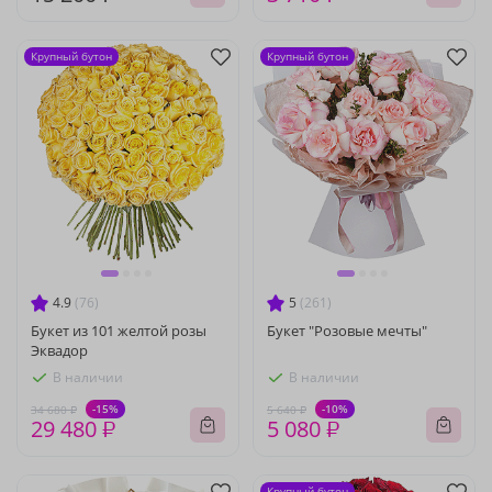
Крупный бутон
Крупный бутон
4.9
(76)
5
(261)
Букет из 101 желтой розы
Букет "Розовые мечты"
Эквадор
В наличии
В наличии
-15%
-10%
34 680 ₽
5 640 ₽
29 480 ₽
5 080 ₽
Крупный бутон