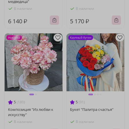
медведица"
В наличии
В наличии
6 140 ₽
5 170 ₽
Новинка
Крупный бутон
5
(180)
5
(91)
Композиция "Из любви к
Букет "Палитра счастья"
искусству"
В наличии
В наличии