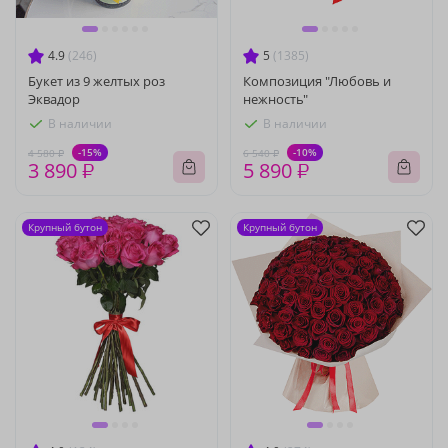
4.9
(246)
5
(1385)
Букет из 9 желтых роз
Композиция "Любовь и
Эквадор
нежность"
В наличии
В наличии
-15%
-10%
4 580 ₽
6 540 ₽
3 890 ₽
5 890 ₽
Крупный бутон
Крупный бутон