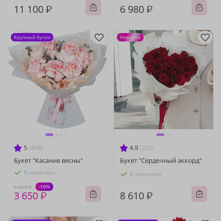
11 100 ₽
6 980 ₽
Крупный бутон
Новинка
5
(408)
4.9
(208)
Букет "Касание весны"
Букет "Сердечный аккорд"
В наличии
В наличии
-10%
4 060 ₽
3 650 ₽
8 610 ₽