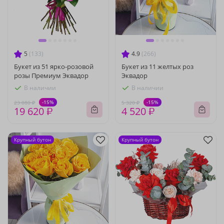
5
(133)
4.9
(266)
Букет из 51 ярко-розовой
Букет из 11 желтых роз
розы Премиум Эквадор
Эквадор
В наличии
В наличии
-15%
-15%
23 080 ₽
5 320 ₽
19 620 ₽
4 520 ₽
Крупный бутон
Крупный бутон