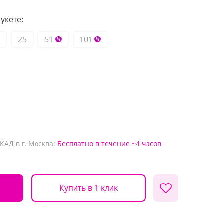
укете:
25
51
101
КАД в г. Москва:
Бесплатно
в течение ~4 часов
Купить в 1 клик