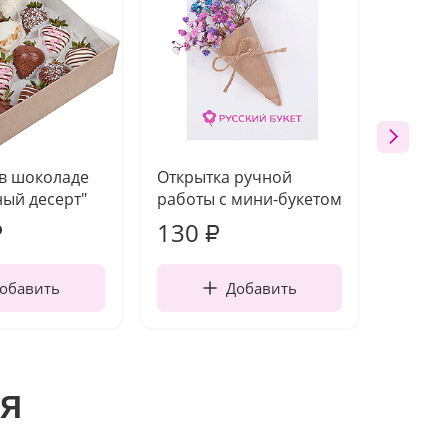
 в шоколаде
Открытка ручной
Ваза п
ый десерт"
работы с мини-букетом
130
1 10
₽
₽
обавить
Добавить
я