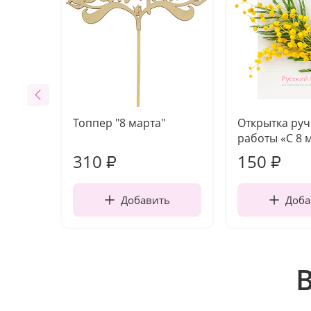
Топпер "8 марта"
Открытка ру
работы «С 8 
310
150
₽
₽
Добавить
Доба