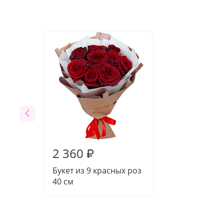
2 360
₽
Букет из 9 красных роз
40 см