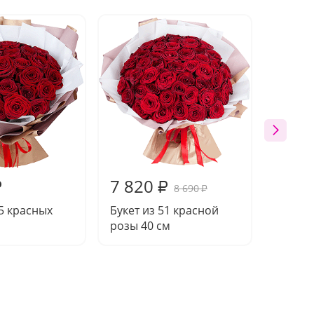
7 820
7 46
₽
₽
8 690
₽
25 красных
Букет из 51 красной
Букет 
розы 40 см
розы 4