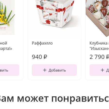
чной
Раффаэлло
Клубника
марта!»
"Изысканн
940
2 790
₽
вить
Добавить
Д
Вам может понравитьс