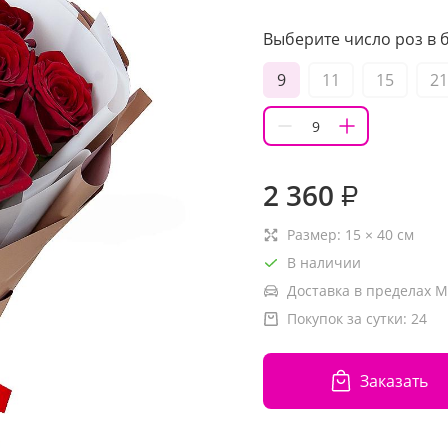
Выберите число роз в б
9
11
15
21
2 360
₽
Размер:
15
×
40
см
В наличии
Доставка в пределах М
Покупок за сутки:
24
Заказать