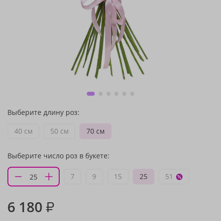
Выберите длину роз:
40 см
50 см
70 см
Выберите число роз в букете:
7
9
15
25
51
6 180
₽