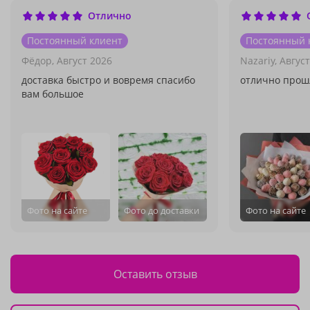
Отлично
Постоянный клиент
Постоянный 
Фëдор,
Август 2026
Nazariy,
Август
доставка быстро и вовремя спасибо
отлично прош
вам большое
Фото на сайте
Фото до доставки
Фото на сайте
Оставить отзыв