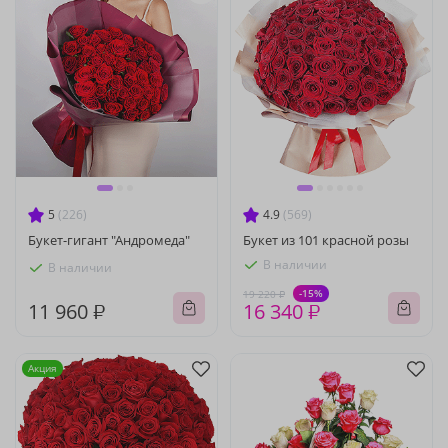
5
(226)
4.9
(569)
Букет-гигант "Андромеда"
Букет из 101 красной розы
В наличии
В наличии
-15%
19 220 ₽
11 960 ₽
16 340 ₽
Акция