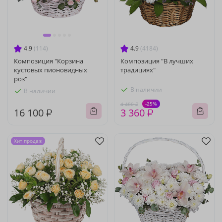
4.9
(114)
4.9
(4184)
Композиция "Корзина
Композиция "В лучших
кустовых пионовидных
традициях"
роз"
В наличии
В наличии
-25%
4 480 ₽
16 100 ₽
3 360 ₽
Хит продаж