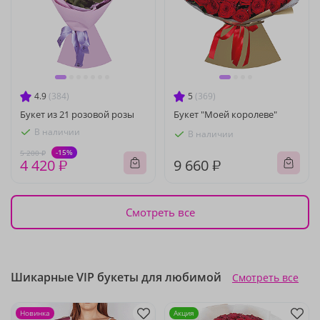
4.9
(384)
5
(369)
Букет из 21 розовой розы
Букет "Моей королеве"
В наличии
В наличии
-15%
5 200 ₽
4 420 ₽
9 660 ₽
Смотреть все
Шикарные VIP букеты для любимой
Смотреть все
Новинка
Акция