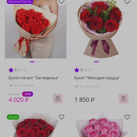
Крупный бутон
5
(677)
5
(819)
Букет-гигант "Загляденье"
Букет "Мелодия сердца"
В наличии
В наличии
-10%
4 470 ₽
4 020 ₽
1 850 ₽
Акция