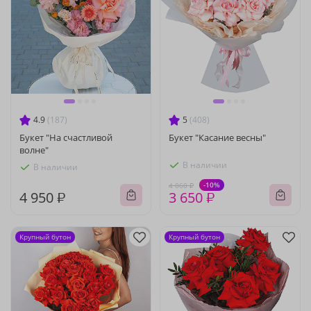
4.9
(187)
5
(408)
Букет "На счастливой
Букет "Касание весны"
волне"
В наличии
В наличии
-10%
4 060 ₽
4 950 ₽
3 650 ₽
Крупный бутон
Крупный бутон