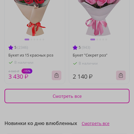
5
(2346)
5
(943)
Букет из 15 красных роз
Букет "Секрет роз"
В наличии
В наличии
-15%
4 040 ₽
3 430 ₽
2 140 ₽
Смотреть все
Новинки ко дню влюбленных
Смотреть все