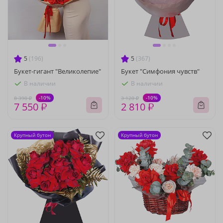
5
(196)
5
(367)
Букет-гигант "Великолепие"
Букет "Симфония чувств"
В наличии
В наличии
-10%
-10%
8 390 ₽
3 120 ₽
7 550 ₽
2 810 ₽
Крупный бутон
Крупный бутон