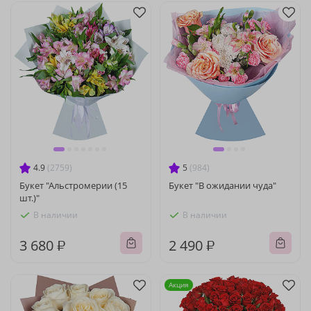
4.9
(2759)
5
(984)
Букет "Альстромерии (15
Букет "В ожидании чуда"
шт.)"
В наличии
В наличии
3 680 ₽
2 490 ₽
Акция