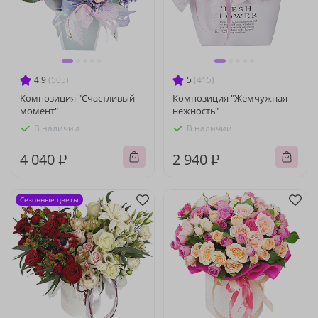
4.9
(505)
5
(415)
Композиция "Счастливый
Композиция "Жемчужная
момент"
нежность"
В наличии
В наличии
4 040 ₽
2 940 ₽
Сезонные цветы