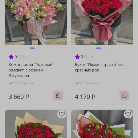
5
(120)
5
(124)
Композиция "Розовый
Букет "Пламя страсти" из
рассвет" с розами
красных роз
Джумилия
В наличии
В наличии
3 660 ₽
4 170 ₽