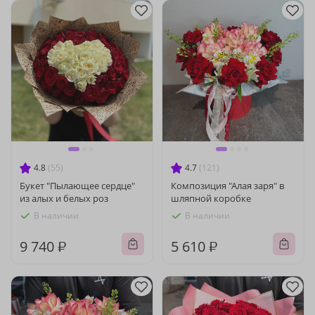
4.8
(55)
4.7
(121)
Букет "Пылающее сердце"
Композиция "Алая заря" в
из алых и белых роз
шляпной коробке
В наличии
В наличии
9 740 ₽
5 610 ₽