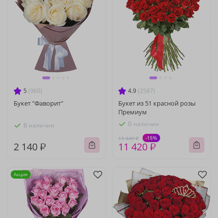
5
(960)
4.9
(2587)
Букет "Фаворит"
Букет из 51 красной розы
Премиум
В наличии
В наличии
-15%
13 440 ₽
2 140 ₽
11 420 ₽
Акция