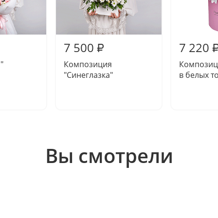
7 500
7 220
₽
"
Композиция
Композиц
"Синеглазка"
в белых т
Вы смотрели