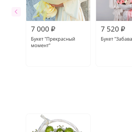
7 000
7 520
₽
₽
Букет "Прекрасный
Букет "Забава
момент"