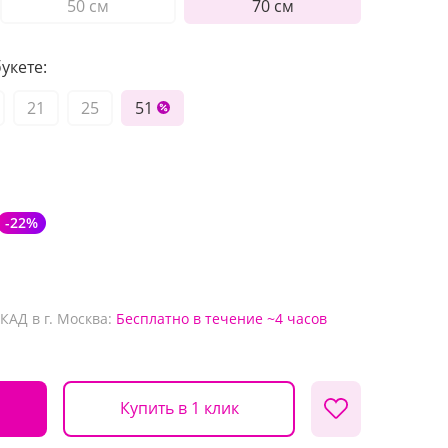
50 см
70 см
укете:
21
25
51
-22%
КАД в г. Москва:
Бесплатно
в течение ~4 часов
Купить в 1 клик