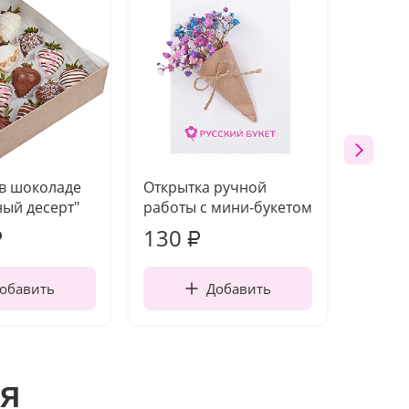
 в шоколаде
Открытка ручной
Ваза п
ый десерт"
работы с мини-букетом
130
1 10
₽
₽
обавить
Добавить
я