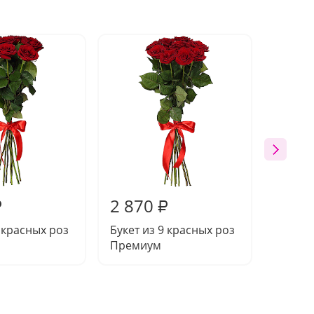
2 870
3 27
₽
₽
7 красных роз
Букет из 9 красных роз
Букет 
Премиум
роз П