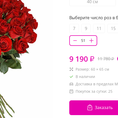
40 см
Выберите число роз в б
7
9
11
15
9 190
₽
11 780
₽
Размер:
60
×
65
см
В наличии
Доставка в пределах М
Покупок за сутки:
25
Заказать