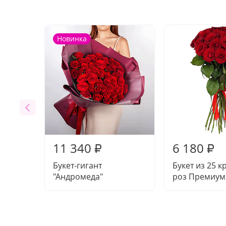
Новинка
11 340
6 180
₽
₽
Букет-гигант
Букет из 25 
"Андромеда"
роз Премиум