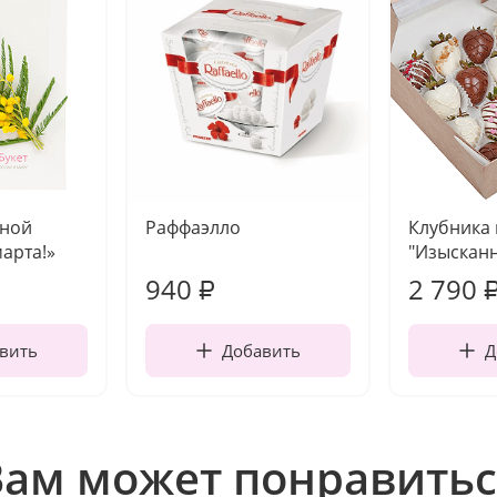
чной
Раффаэлло
Клубника
марта!»
"Изысканн
940
2 790
₽
вить
Добавить
Д
Вам может понравитьс