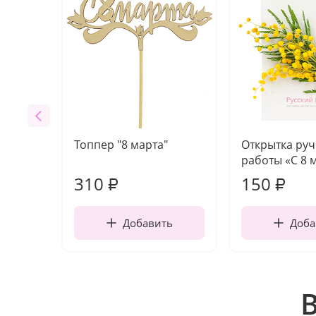
Топпер "8 марта"
Открытка ру
работы «С 8 
310
150
₽
₽
Добавить
Доба