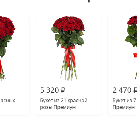
5 320
2 470
₽
красных
Букет из 21 красной
Букет из 
розы Премиум
Премиум