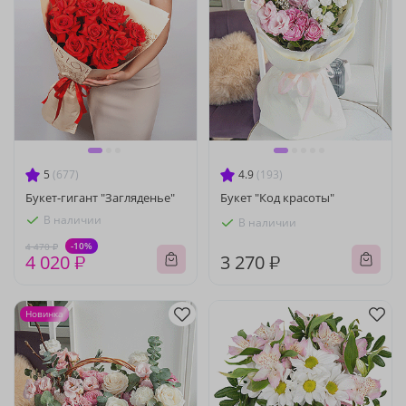
5
(677)
4.9
(193)
Букет-гигант "Загляденье"
Букет "Код красоты"
В наличии
В наличии
-10%
4 470 ₽
4 020 ₽
3 270 ₽
Новинка