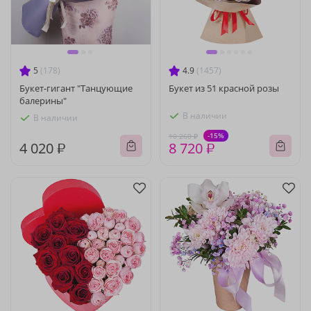
5
(178)
4.9
(1457)
Букет-гигант "Танцующие
Букет из 51 красной розы
балерины"
В наличии
В наличии
-15%
10 260 ₽
4 020 ₽
8 720 ₽