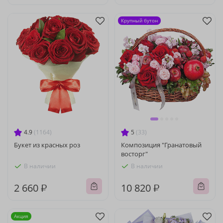
Крупный бутон
4.9
(1164)
5
(33)
Букет из красных роз
Композиция "Гранатовый
восторг"
В наличии
В наличии
2 660 ₽
10 820 ₽
Акция