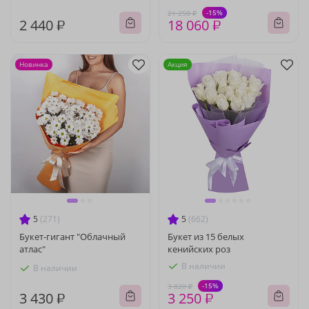
-15%
21 250 ₽
2 440 ₽
18 060 ₽
Новинка
Акция
5
(271)
5
(662)
Букет-гигант "Облачный
Букет из 15 белых
атлас"
кенийских роз
В наличии
В наличии
-15%
3 820 ₽
3 430 ₽
3 250 ₽