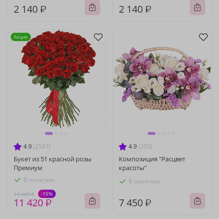
2 140 ₽
2 140 ₽
Акция
4.9
(2587)
4.9
(250)
Букет из 51 красной розы
Композиция "Расцвет
Премиум
красоты"
В наличии
В наличии
-15%
13 440 ₽
11 420 ₽
7 450 ₽