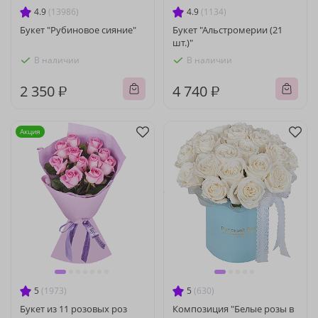
4.9
(13986)
4.9
(1134)
Букет "Рубиновое сияние"
Букет "Альстромерии (21
шт.)"
В наличии
В наличии
2 350 ₽
4 740 ₽
Акция
5
(1973)
5
(630)
Букет из 11 розовых роз
Композиция "Белые розы в