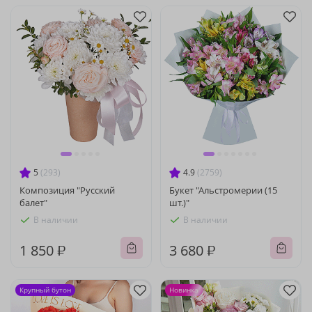
5
(293)
4.9
(2759)
Композиция "Русский
Букет "Альстромерии (15
балет"
шт.)"
В наличии
В наличии
1 850 ₽
3 680 ₽
Крупный бутон
Новинка