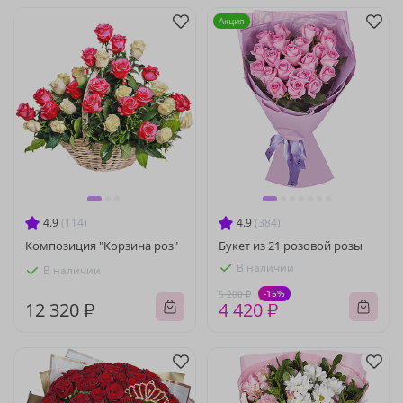
Акция
4.9
(114)
4.9
(384)
Композиция "Корзина роз"
Букет из 21 розовой розы
В наличии
В наличии
-15%
5 200 ₽
12 320 ₽
4 420 ₽