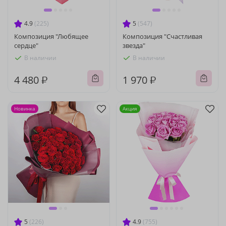
4.9
(225)
5
(547)
Композиция "Любящее
Композиция "Счастливая
сердце"
звезда"
В наличии
В наличии
4 480 ₽
1 970 ₽
Новинка
Акция
5
(226)
4.9
(755)