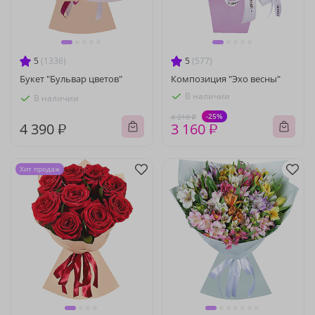
5
(1336)
5
(577)
Букет "Бульвар цветов"
Композиция "Эхо весны"
В наличии
В наличии
-25%
4 210 ₽
4 390 ₽
3 160 ₽
Хит продаж