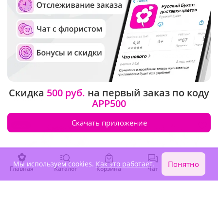
5
(475)
5
(250)
Композиция "Милый
Букет-гигант "Кассиопея"
сюрприз"
В наличии
В наличии
Скидка
500 руб.
на первый заказ по коду
3 680 ₽
5 500 ₽
APP500
Скачать приложение
Акция
Мы используем cookies.
Как это работает
.
Понятно
Главная
Каталог
Корзина
Чат
Войти