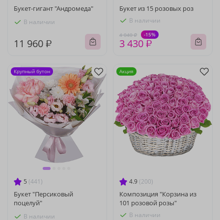
Букет-гигант "Андромеда"
Букет из 15 розовых роз
В наличии
В наличии
-15%
4 040 ₽
11 960 ₽
3 430 ₽
Крупный бутон
Акция
5
(441)
4.9
(200)
Букет "Персиковый
Композиция "Корзина из
поцелуй"
101 розовой розы"
В наличии
В наличии