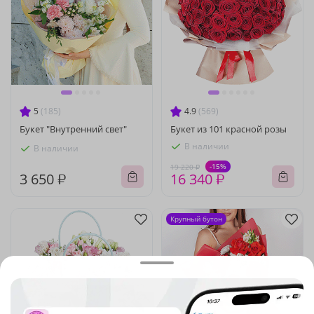
5
(185)
4.9
(569)
Букет "Внутренний свет"
Букет из 101 красной розы
В наличии
В наличии
-15%
19 220 ₽
3 650 ₽
16 340 ₽
Крупный бутон