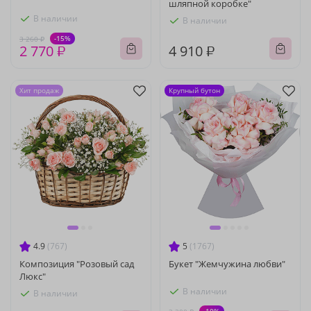
шляпной коробке"
В наличии
В наличии
-15%
3 260 ₽
2 770 ₽
4 910 ₽
Хит продаж
Крупный бутон
4.9
(767)
5
(1767)
Композиция "Розовый сад
Букет "Жемчужина любви"
Люкс"
В наличии
В наличии