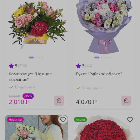
5
(706)
5
(44)
Композиция "Нежное
Букет "Райское облако"
послание"
В наличии
В наличии
-15%
2 360 ₽
2 010 ₽
4 070 ₽
Новинка
Акция