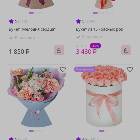
5
(818)
5
(2346)
Букет "Мелодия сердца"
Букет из 15 красных роз
В наличии
В наличии
-15%
4 040 ₽
1 850 ₽
3 430 ₽
Хит продаж
5
(984)
4.9
(3057)