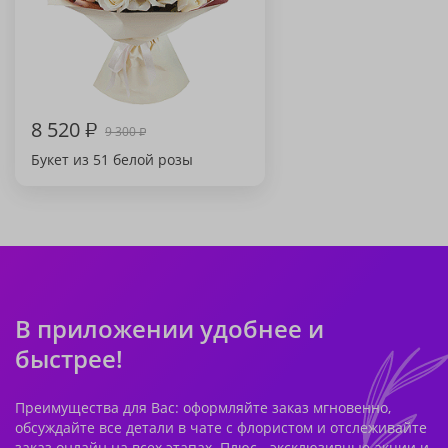
8 520
₽
9 300
₽
Букет из 51 белой розы
В приложении удобнее и
быстрее!
Преимущества для Вас: оформляйте заказ мгновенно,
обсуждайте все детали в чате с флористом и отслеживайте
заказ онлайн на всех этапах. Плюс - эксклюзивные акции и