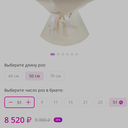
Выберите длину роз:
40 см
50 см
70 см
Выберите число роз в букете:
9
11
15
21
25
51
8 520
₽
9 300
₽
-8%