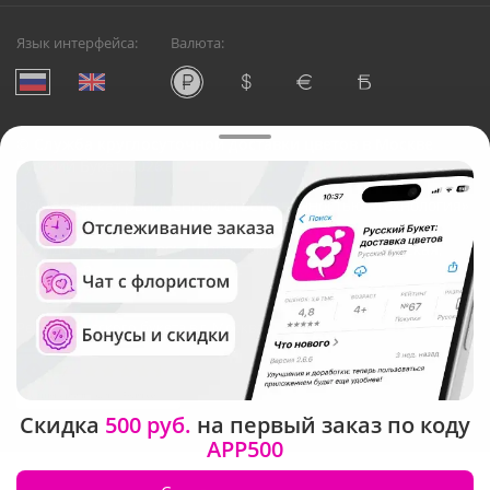
Язык интерфейса:
Валюта:
©
Служба круглосуточной доставки цветов в Москве
Русский Букет, 2026
Общество с ограниченной ответственностью «Технология»
ОГРН: 1195476081745, ИНН: 5410081997
Юридический адрес: г. Новосибирск, ул. Ипподромская,
д.42, оф. 3
Рейтинг Русского букета в г. Москва
Скидка
500 руб.
на первый заказ по коду
APP500