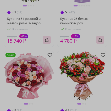
4.9
(51)
5
(242)
Букет из 51 розовой и
Букет из 25 белых
желтой розы Эквадор
кенийских роз
В наличии
В наличии
-15%
-15%
18 520 ₽
5 620 ₽
15 740 ₽
4 780 ₽
Акция
4.9
(81)
4.9
(243)