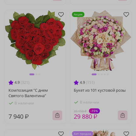
Акция
4.9
(321)
4.9
(151)
Композиция "С днем
Букет из 101 кустовой розы
Святого Валентина"
В наличии
В наличии
-15%
35 150 ₽
7 940 ₽
29 880 ₽
Хит продаж