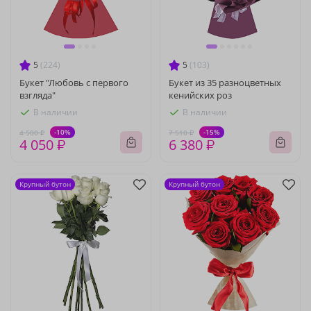
5
(224)
5
(103)
Букет "Любовь с первого
Букет из 35 разноцветных
взгляда"
кенийских роз
В наличии
В наличии
-10%
-15%
4 500 ₽
7 510 ₽
4 050 ₽
6 380 ₽
Крупный бутон
Крупный бутон