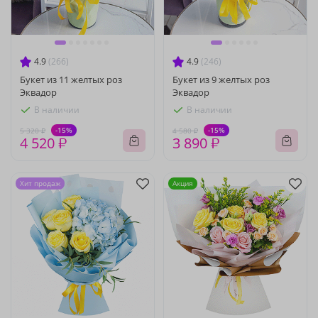
4.9
(266)
4.9
(246)
Букет из 11 желтых роз
Букет из 9 желтых роз
Эквадор
Эквадор
В наличии
В наличии
-15%
-15%
5 320 ₽
4 580 ₽
4 520 ₽
3 890 ₽
Хит продаж
Акция