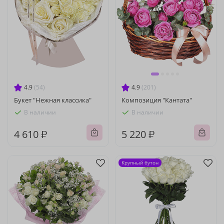
4.9
(54)
4.9
(201)
Букет "Нежная классика"
Композиция "Кантата"
В наличии
В наличии
4 610 ₽
5 220 ₽
Крупный бутон