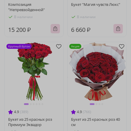
Композиция
Букет "Магия чувств Люкс"
"Непревзойденной"
В наличии
В наличии
15 200 ₽
6 660 ₽
Крупный бутон
Акция
4.9
(389)
4.9
(766)
Букет из 25 красных роз
Букет из 25 красных роз 40
Премиум Эквадор
см