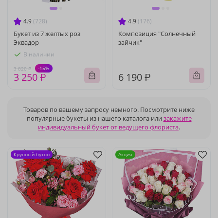
4.9
(728)
4.9
(176)
Букет из 7 желтых роз
Композиция "Солнечный
Эквадор
зайчик"
В наличии
-15%
3 820 ₽
3 250 ₽
6 190 ₽
Товаров по вашему запросу немного. Посмотрите ниже
популярные букеты из нашего каталога или
закажите
индивидуальный букет от ведущего флориста
.
Крупный бутон
Акция