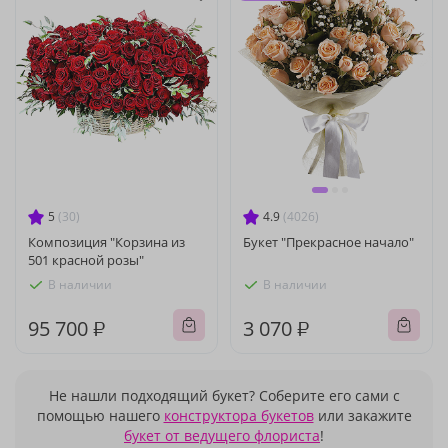
5
(30)
4.9
(4026)
Композиция "Корзина из
Букет "Прекрасное начало"
501 красной розы"
В наличии
В наличии
95 700 ₽
3 070 ₽
Не нашли подходящий букет? Соберите его сами с
помощью нашего
конструктора букетов
или закажите
букет от ведущего флориста
!