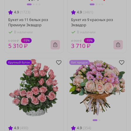
4.9
(1723)
4.9
(3461)
Букет из 11 белых роз
Букет из 9 красных роз
Премиум Эквадор
Эквадор
В наличии
В наличии
-15%
-15%
6 250 ₽
4 360 ₽
5 310 ₽
3 710 ₽
Крупный бутон
Хит продаж
4.9
(490)
4.9
(354)