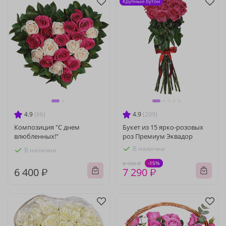
Крупный бутон
4.9
(66)
4.9
(209)
Композиция "С днем
Букет из 15 ярко-розовых
влюбленных!"
роз Премиум Эквадор
В наличии
В наличии
-15%
8 580 ₽
6 400 ₽
7 290 ₽