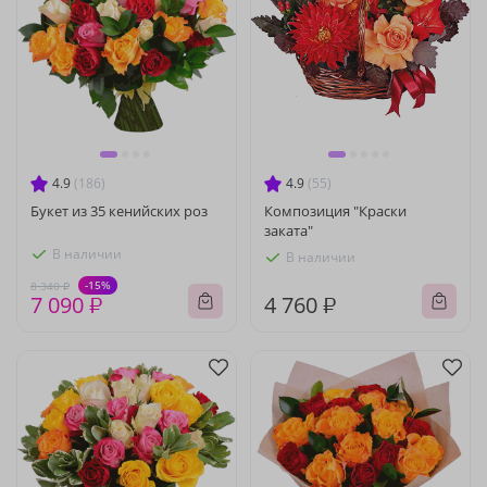
4.9
(186)
4.9
(55)
Букет из 35 кенийских роз
Композиция "Краски
заката"
В наличии
В наличии
-15%
8 340 ₽
7 090 ₽
4 760 ₽