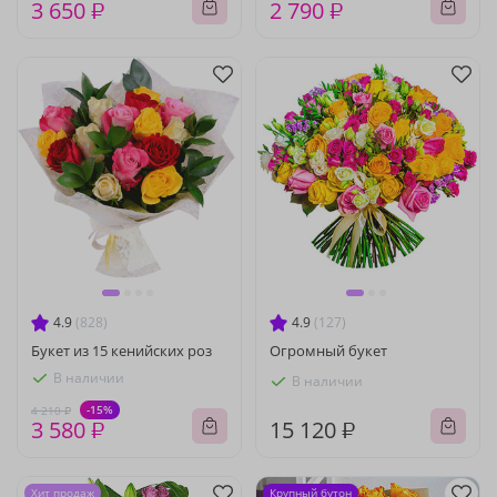
3 650 ₽
2 790 ₽
4.9
(828)
4.9
(127)
Букет из 15 кенийских роз
Огромный букет
В наличии
В наличии
-15%
4 210 ₽
3 580 ₽
15 120 ₽
Хит продаж
Крупный бутон