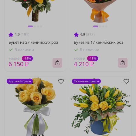
4.9
(191)
4.9
(377)
Букет из 27 кенийских роз
Букет из 17 кенийских роз
В наличии
В наличии
-15%
-15%
7 240 ₽
4 950 ₽
6 150 ₽
4 210 ₽
Крупный бутон
Сезонные цветы