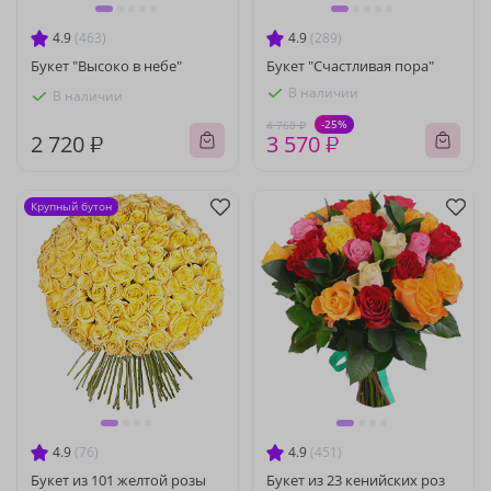
4.9
(463)
4.9
(289)
Букет "Высоко в небе"
Букет "Счастливая пора"
В наличии
В наличии
-25%
4 760 ₽
2 720 ₽
3 570 ₽
Крупный бутон
4.9
(76)
4.9
(451)
Букет из 101 желтой розы
Букет из 23 кенийских роз