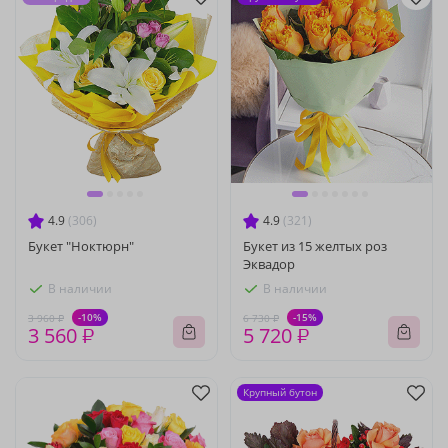
4.9
(306)
4.9
(321)
Букет "Ноктюрн"
Букет из 15 желтых роз
Эквадор
В наличии
В наличии
-10%
-15%
3 960 ₽
6 730 ₽
3 560 ₽
5 720 ₽
Крупный бутон