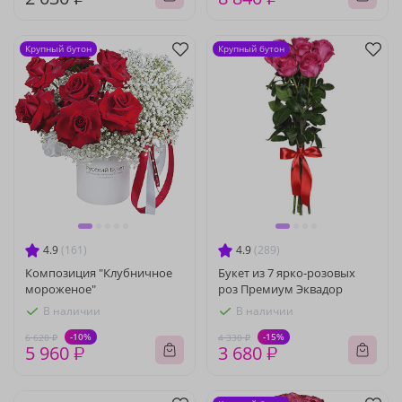
Крупный бутон
Крупный бутон
4.9
(161)
4.9
(289)
Композиция "Клубничное
Букет из 7 ярко-розовых
мороженое"
роз Премиум Эквадор
В наличии
В наличии
-10%
-15%
6 620 ₽
4 330 ₽
5 960 ₽
3 680 ₽