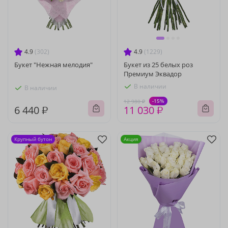
4.9
(302)
4.9
(1229)
Букет "Нежная мелодия"
Букет из 25 белых роз
Премиум Эквадор
В наличии
В наличии
-15%
12 980 ₽
6 440 ₽
11 030 ₽
Крупный бутон
Акция