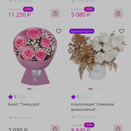
В наличии
В наличии
-15%
-15%
13 240 ₽
5 980 ₽
11 250 ₽
5 080 ₽
Крупный бутон
5
(250)
5
(51)
Букет "Танец роз"
Композиция "Сияющее
великолепие"
В наличии
В наличии
-10%
9 820 ₽
2 030 ₽
8 840 ₽