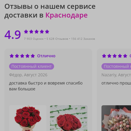
Отзывы о нашем сервисе
доставки в
Краснодаре
4.9
7 903 Оценок
5 628 Отзывов
156 412 Заказов
Отлично
Постоянный клиент
Постоянный 
Фëдор,
Август 2026
Nazariy,
Август
доставка быстро и вовремя спасибо
отлично прош
вам большое