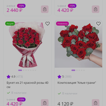
-15%
-15%
2 870 ₽
5 200 ₽
2 440 ₽
4 420 ₽
Акция
Новинка
4.9
(473)
5
(388)
Букет из 21 красной розы 40
Композиция "Алые грани"
см
В наличии
В наличии
-15%
5 200 ₽
4 420 ₽
4 120 ₽