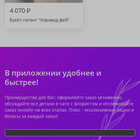
4 070
₽
Букет-гигант "Хоровод фей"
В приложении удобнее и
быстрее!
Преимущества для Вас: оформляйте заказ мгновенно,
обсуждайте все детали в чате с флористом и отслеживайте
заказ онлайн на всех этапах. Плюс - эксклюзивные акции и
бонусы за каждый заказ!