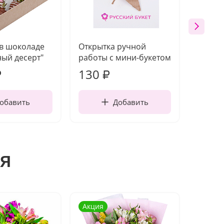
 в шоколаде
Открытка ручной
Ваза п
ый десерт"
работы с мини-букетом
130
1 10
₽
₽
обавить
Добавить
я
Акция