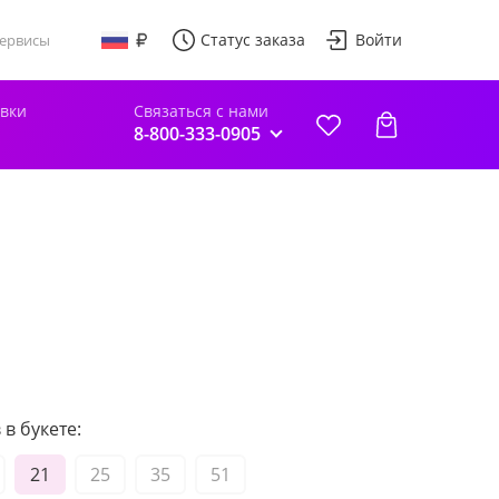
Статус заказа
Войти
ервисы
авки
Связаться с нами
8-800-333-0905
в букете:
21
25
35
51