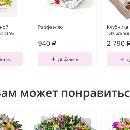
чной
Раффаэлло
Клубника
марта!»
"Изысканн
940
2 790
₽
вить
Добавить
Д
Вам может понравитьс