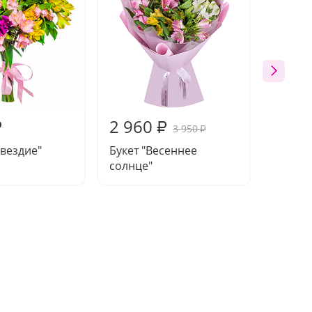
2 960
3 34
₽
₽
3 950
₽
звездие"
Букет "Весеннее
Букет 
солнце"
(11 шт.