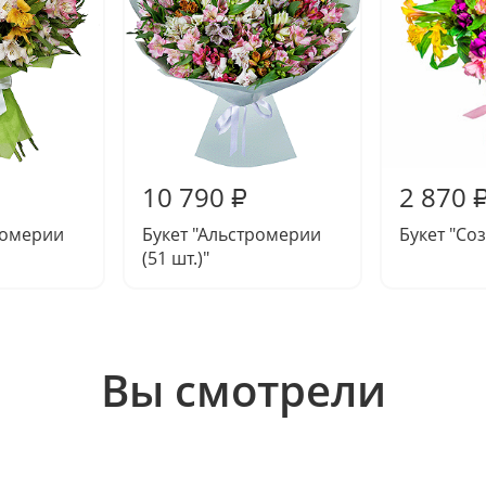
10 790
2 870
₽
ромерии
Букет "Альстромерии
Букет "Со
(51 шт.)"
Вы смотрели