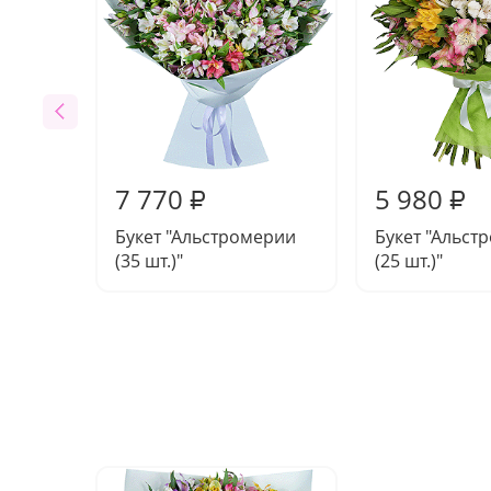
7 770
5 980
₽
₽
Букет "Альстромерии
Букет "Альст
(35 шт.)"
(25 шт.)"