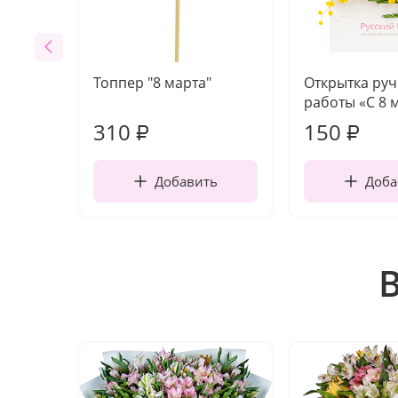
Топпер "8 марта"
Открытка ру
работы «С 8 
310
150
₽
₽
Добавить
Доба