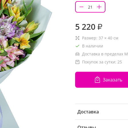
5 220
₽
Размер:
37
×
40
см
В наличии
Доставка в пределах М
Покупок за сутки:
25
Заказать
Доставка
Отзывы