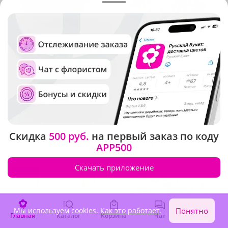
4.9
(53)
4.9
(2756)
Композиция "Клубничное
Букет "Альстромерии (15
суфле"
шт.)"
В наличии
В наличии
Скидка
500 руб.
на первый заказ по коду
5 560 ₽
6 630 ₽
APP500
Скачать приложение
Новинка
Мы используем cookies.
Как это работает
.
Понятно
Главная
Каталог
Корзина
Чат
Войти