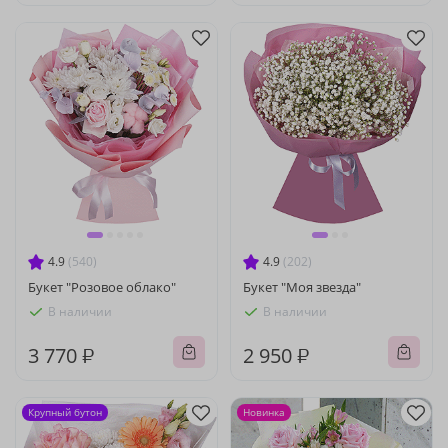
4.9
(540)
4.9
(202)
Букет "Розовое облако"
Букет "Моя звезда"
В наличии
В наличии
3 770 ₽
2 950 ₽
Крупный бутон
Новинка