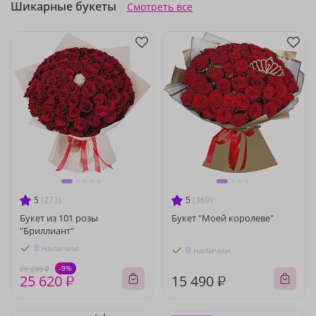
Шикарные букеты
Смотреть все
5
(273)
5
(369)
Букет из 101 розы
Букет "Моей королеве"
"Бриллиант"
В наличии
В наличии
-9%
28 290 ₽
25 620 ₽
15 490 ₽