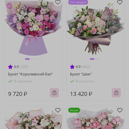
Хит продаж
4.9
(229)
4.9
(482)
Букет "Королевский бал"
Букет "Шик"
В наличии
В наличии
9 720 ₽
13 420 ₽
Акция