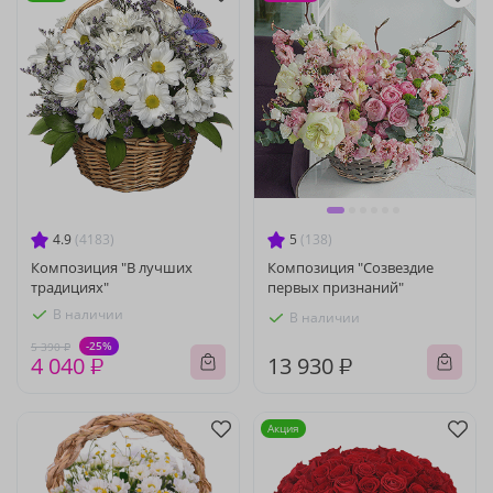
4.9
(4183)
5
(138)
Композиция "В лучших
Композиция "Созвездие
традициях"
первых признаний"
В наличии
В наличии
-25%
5 390 ₽
4 040 ₽
13 930 ₽
Акция