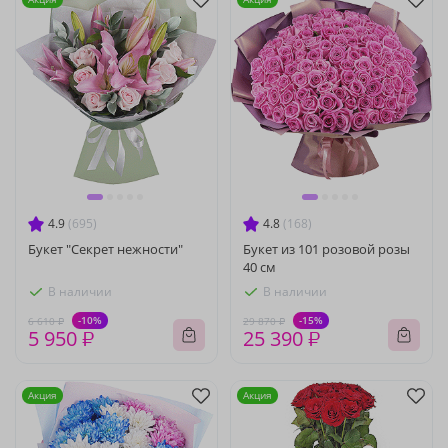
4.9
(695)
4.8
(168)
Букет "Секрет нежности"
Букет из 101 розовой розы
40 см
В наличии
В наличии
-10%
-15%
6 610 ₽
29 870 ₽
5 950 ₽
25 390 ₽
Акция
Акция