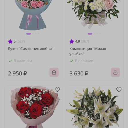
5
(627)
4.9
(367)
Букет "Симфония любви"
Композиция "Милая
улыбка"
В наличии
В наличии
2 950 ₽
3 630 ₽