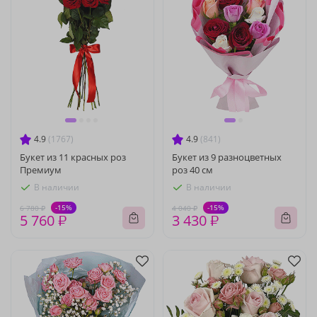
4.9
(1767)
4.9
(841)
Букет из 11 красных роз
Букет из 9 разноцветных
Премиум
роз 40 см
В наличии
В наличии
-15%
-15%
6 780 ₽
4 040 ₽
5 760 ₽
3 430 ₽