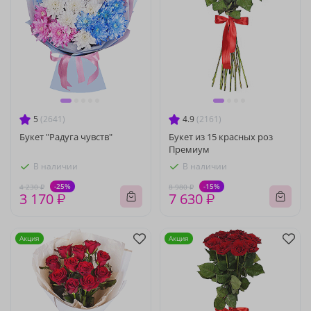
5
(2641)
4.9
(2161)
Букет "Радуга чувств"
Букет из 15 красных роз
Премиум
В наличии
В наличии
-25%
-15%
4 230 ₽
8 980 ₽
3 170 ₽
7 630 ₽
Акция
Акция