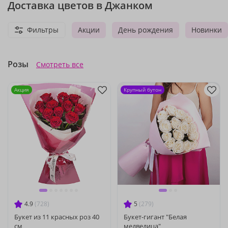
Доставка цветов в Джанком
Фильтры
Акции
День рождения
Новинки
Розы
Смотреть все
Акция
Крупный бутон
4.9
(728)
5
(279)
Букет из 11 красных роз 40
Букет-гигант "Белая
см
медведица"