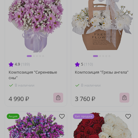
4.9
(189)
5
(110)
Композиция "Сиреневые
Композиция "Грезы ангела"
сны"
В наличии
В наличии
4 990 ₽
3 760 ₽
Акция
Хит продаж