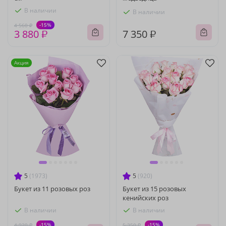
В наличии
В наличии
-15%
4 560 ₽
3 880 ₽
7 350 ₽
Акция
5
(1973)
5
(920)
Букет из 11 розовых роз
Букет из 15 розовых
кенийских роз
В наличии
В наличии
-15%
-15%
4 920 ₽
5 350 ₽