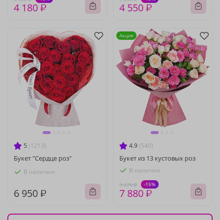
4 180 ₽
4 550 ₽
Акция
5
(1213)
4.9
(540)
Букет "Сердце роз"
Букет из 13 кустовых роз
В наличии
В наличии
-15%
9 270 ₽
6 950 ₽
7 880 ₽