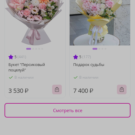
5
(441)
5
(177)
Букет "Персиковый
Подарок судьбы
поцелуй"
В наличии
В наличии
3 530 ₽
7 400 ₽
Смотреть все