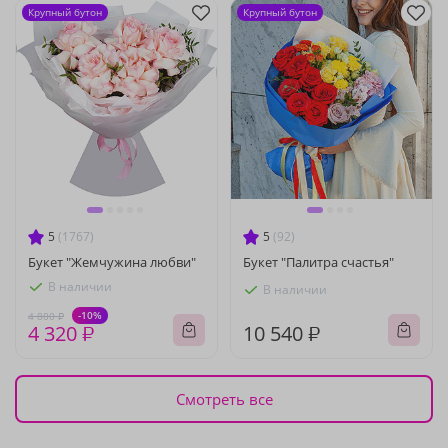
Крупный бутон
Крупный бутон
5
(1767)
5
(92)
Букет "Жемчужина любви"
Букет "Палитра счастья"
В наличии
В наличии
-10%
4 800 ₽
4 320 ₽
10 540 ₽
Смотреть все