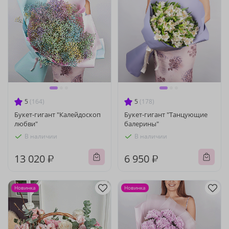
5
(164)
5
(178)
Букет-гигант "Калейдоскоп
Букет-гигант "Танцующие
любви"
балерины"
В наличии
В наличии
13 020 ₽
6 950 ₽
Новинка
Новинка