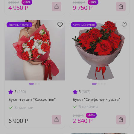
-10%
-10%
5 500 ₽
10 830 ₽
4 950 ₽
9 750 ₽
Крупный бутон
Крупный бутон
5
(250)
5
(367)
Букет-гигант "Кассиопея"
Букет "Симфония чувств"
В наличии
В наличии
-10%
3 160 ₽
6 900 ₽
2 840 ₽