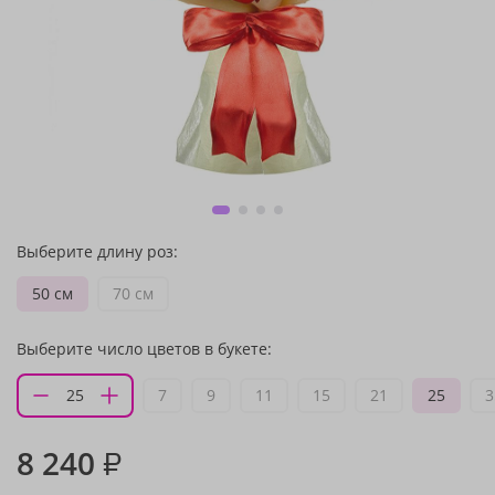
Выберите длину роз:
50 см
70 см
Выберите число цветов в букете:
7
9
11
15
21
25
3
8 240
₽