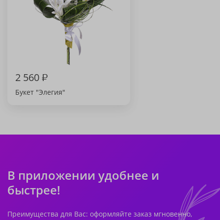
2 560
₽
Букет "Элегия"
В приложении удобнее и
быстрее!
Преимущества для Вас: оформляйте заказ мгновенно,