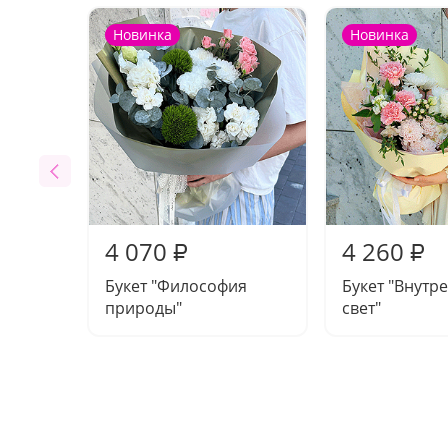
Новинка
Новинка
4 070
4 260
₽
₽
Букет "Философия
Букет "Внутр
природы"
свет"