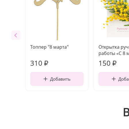
Топпер "8 марта"
Открытка ру
работы «С 8 
310
150
₽
₽
Добавить
Доба