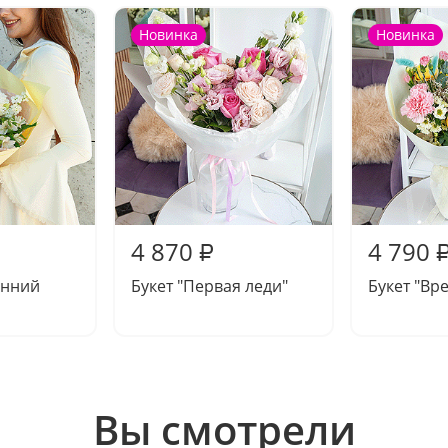
Новинка
Новинка
4 870
4 790
₽
енний
Букет "Первая леди"
Букет "Вр
Вы смотрели