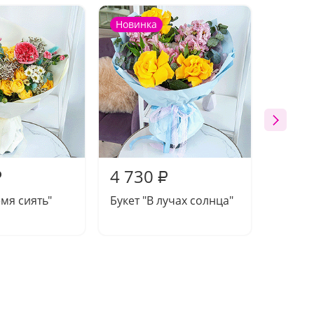
Новинка
Новин
4 730
4 00
₽
₽
емя сиять"
Букет "В лучах солнца"
Букет 
шепот