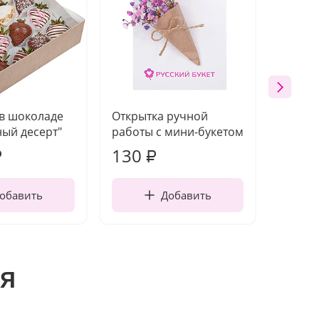
 в шоколаде
Открытка ручной
Ваза п
ый десерт"
работы с мини-букетом
130
1 10
₽
₽
обавить
Добавить
я