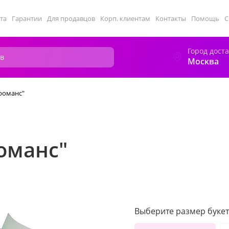
та
Гарантии
Для продавцов
Корп. клиентам
Контакты
Помощь
С
Город дост
Москва
романс"
оманс"
Выберите размер букет