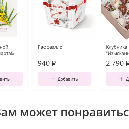
чной
Раффаэлло
Клубника
марта!»
"Изысканн
940
2 790
₽
вить
Добавить
Д
Вам может понравитьс