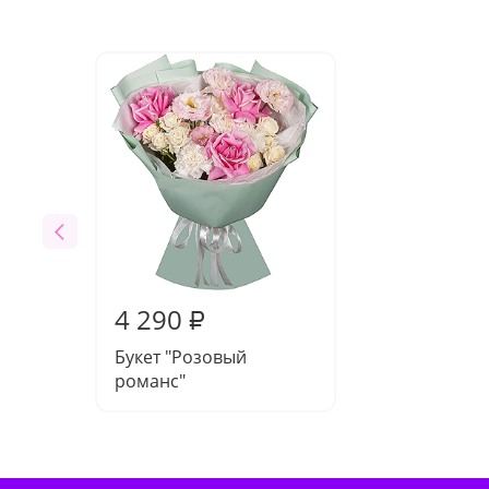
4 290
₽
Букет "Розовый
романс"