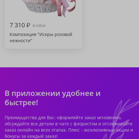
7 310
₽
8 120
₽
Композиция "Искры розовой
нежности"
В приложении удобнее и
быстрее!
Преимущества для Вас: оформляйте заказ мгновенно,
обсуждайте все детали в чате с флористом и отслеживайте
заказ онлайн на всех этапах. Плюс - эксклюзивные акции и
бонусы за каждый заказ!