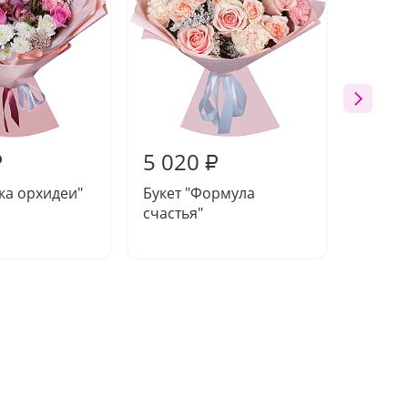
5 020
5 25
₽
₽
тка орхидеи"
Букет "Формула
Букет 
счастья"
пейза