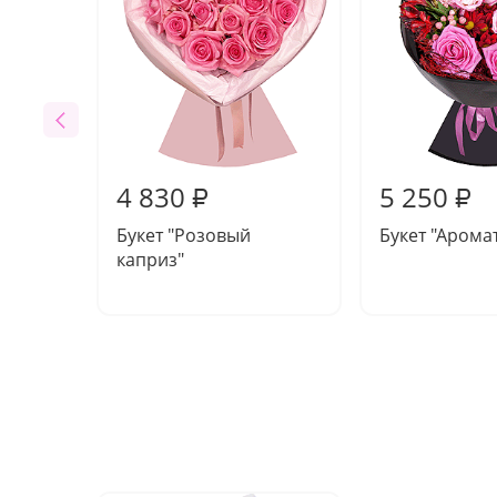
4 830
5 250
₽
₽
Букет "Розовый
Букет "Арома
каприз"