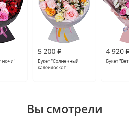
5 200
4 920
₽
т ночи"
Букет "Солнечный
Букет "Ве
калейдоскоп"
Вы смотрели