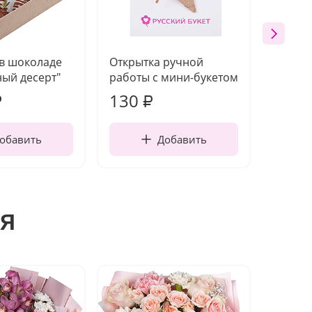
 в шоколаде
Открытка ручной
Ваза п
ый десерт"
работы с мини-букетом
130
1 10
₽
₽
обавить
Добавить
я