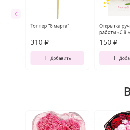
Топпер "8 марта"
Открытка ру
работы «С 8 
310
150
₽
₽
Добавить
Доба