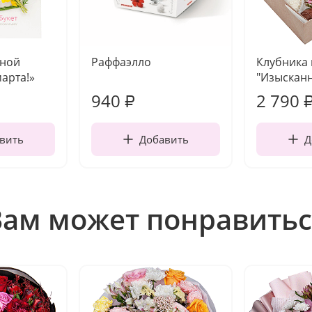
чной
Раффаэлло
Клубника
марта!»
"Изысканн
940
2 790
₽
вить
Добавить
Д
Вам может понравитьс