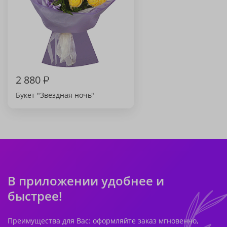
2 880
₽
Букет "Звездная ночь"
В приложении удобнее и
быстрее!
Преимущества для Вас: оформляйте заказ мгновенно,