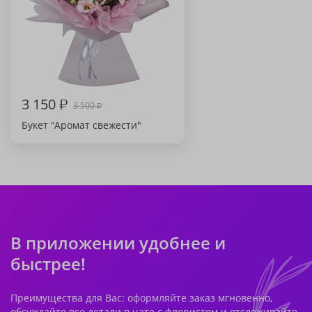
3 150
₽
3 500
₽
Букет "Аромат свежести"
В приложении удобнее и
быстрее!
Преимущества для Вас: оформляйте заказ мгновенно,
обсуждайте все детали в чате с флористом и отслеживайте