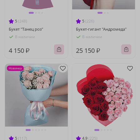
5
(248)
5
(226)
Букет "Танец роз"
Букет-гигант "Андромеда"
В наличии
В наличии
4 150 ₽
25 150 ₽
Новинка
5
(117)
4.9
(225)