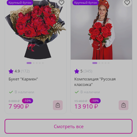
Крупный бутон
Крупный бутон
4.9
(172)
5
(345)
Букет "Кармен"
Композиция "Русская
классика"
В наличии
В наличии
-10%
-10%
8 880 ₽
15 460 ₽
7 990 ₽
13 910 ₽
Смотреть все