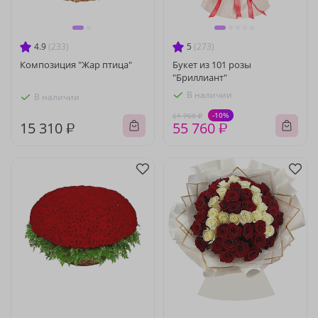
4.9
(233)
5
(273)
Композиция "Жар птица"
Букет из 101 розы
"Бриллиант"
В наличии
В наличии
-10%
61 760 ₽
15 310 ₽
55 760 ₽