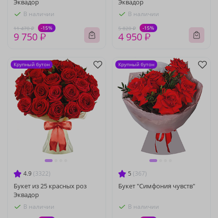
Эквадор
Эквадор
В наличии
В наличии
-15%
-15%
11 470 ₽
5 820 ₽
9 750 ₽
4 950 ₽
Крупный бутон
Крупный бутон
4.9
(3322)
5
(367)
Букет из 25 красных роз
Букет "Симфония чувств"
Эквадор
В наличии
В наличии