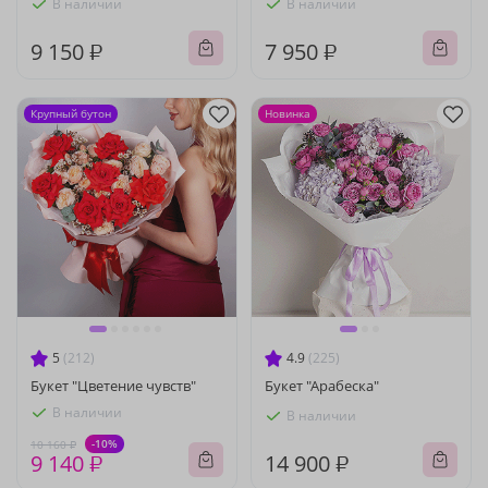
В наличии
В наличии
9 150 ₽
7 950 ₽
Крупный бутон
Новинка
5
(212)
4.9
(225)
Букет "Цветение чувств"
Букет "Арабеска"
В наличии
В наличии
-10%
10 160 ₽
9 140 ₽
14 900 ₽