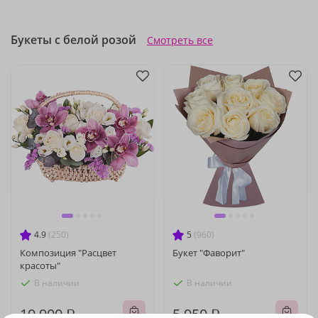
Букеты с белой розой
Смотреть все
4.9
(250)
5
(960)
Композиция "Расцвет
Букет "Фаворит"
красоты"
В наличии
В наличии
10 900 ₽
5 950 ₽