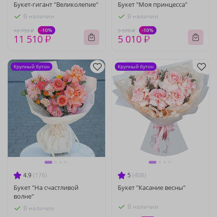
Букет-гигант "Великолепие"
Букет "Моя принцесса"
В наличии
В наличии
-10%
-10%
12 790 ₽
5 570 ₽
11 510 ₽
5 010 ₽
Крупный бутон
Крупный бутон
4.9
(176)
5
(408)
Букет "На счастливой
Букет "Касание весны"
волне"
В наличии
В наличии