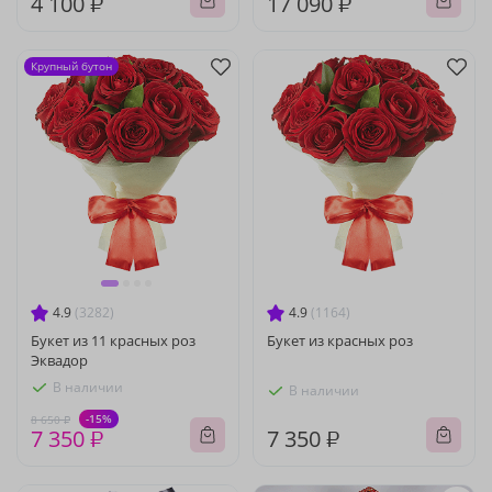
4 100 ₽
17 090 ₽
Крупный бутон
4.9
(3282)
4.9
(1164)
Букет из 11 красных роз
Букет из красных роз
Эквадор
В наличии
В наличии
-15%
8 650 ₽
7 350 ₽
7 350 ₽