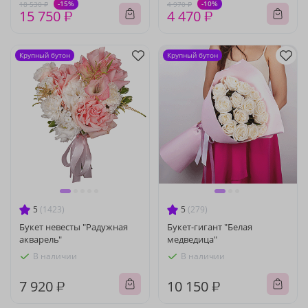
-15%
-10%
18 530 ₽
4 970 ₽
15 750 ₽
4 470 ₽
Крупный бутон
Крупный бутон
5
(1423)
5
(279)
Букет невесты "Радужная
Букет-гигант "Белая
акварель"
медведица"
В наличии
В наличии
7 920 ₽
10 150 ₽