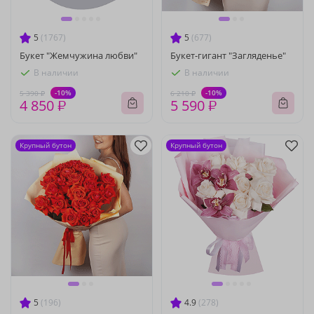
5
(1767)
5
(677)
Букет "Жемчужина любви"
Букет-гигант "Загляденье"
В наличии
В наличии
-10%
-10%
5 390 ₽
6 210 ₽
4 850 ₽
5 590 ₽
Крупный бутон
Крупный бутон
5
(196)
4.9
(278)