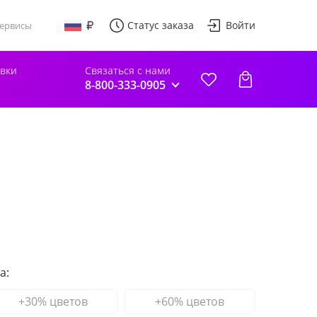
Статус заказа
Войти
ервисы
авки
Связаться с нами
8-800-333-0905
а:
+30% цветов
+60% цветов