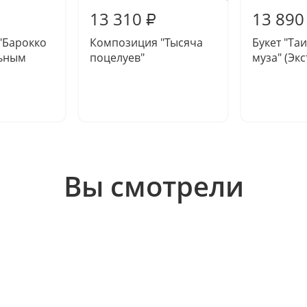
13 310
13 890
₽
"Барокко
Композиция "Тысяча
Букет "Та
льным
поцелуев"
муза" (Экс
Вы смотрели