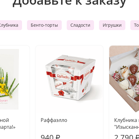
Клубника
Бенто-торты
Сладости
Игрушки
Т
чной
Раффаэлло
Клубника
марта!»
"Изысканн
940
2 790
₽