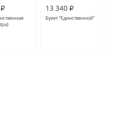
13 340
12 6
₽
₽
инственная
Букет "Единственной"
Подар
тра)
"Арома
конфе
безал
вином