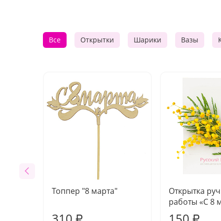
Все
Открытки
Шарики
Вазы
Топпер "8 марта"
Открытка ру
работы «С 8 
310
150
₽
₽