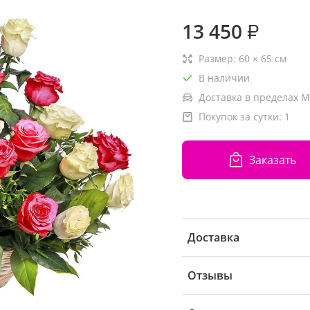
13 450
₽
Размер:
60
×
65
см
В наличии
Доставка в пределах М
Покупок за сутки:
1
Заказать
Доставка
Отзывы