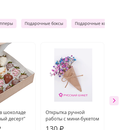
опперы
Подарочные боксы
Подарочные корзины
 в шоколаде
Открытка ручной
Ваза п
ый десерт"
работы с мини-букетом
130
1 10
₽
₽