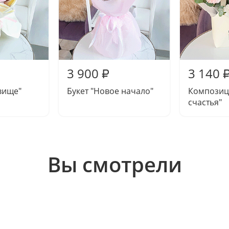
3 900
3 140
₽
вище"
Букет "Новое начало"
Композиц
счастья"
Вы смотрели