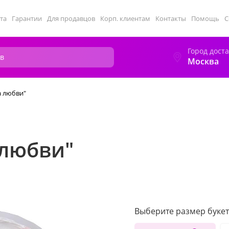
та
Гарантии
Для продавцов
Корп. клиентам
Контакты
Помощь
С
Город дост
Москва
а любви"
 любви"
Выберите размер букет