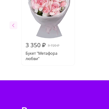
3 350
₽
3 720
₽
Букет "Метафора
любви"