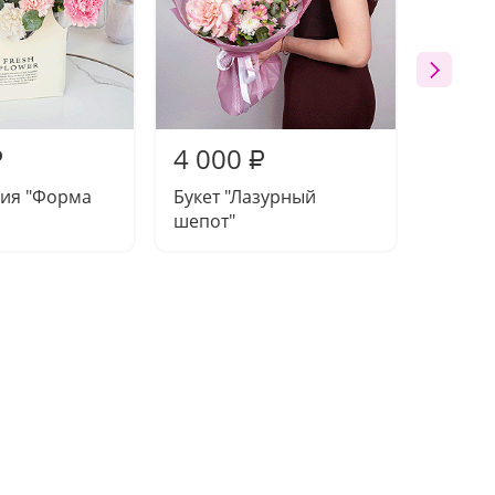
4 000
3 36
₽
₽
ия "Форма
Букет "Лазурный
Букет 
шепот"
настро