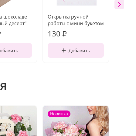
 в шоколаде
Открытка ручной
Ваза п
ый десерт"
работы с мини-букетом
130
1 10
₽
₽
обавить
Добавить
я
Новинка