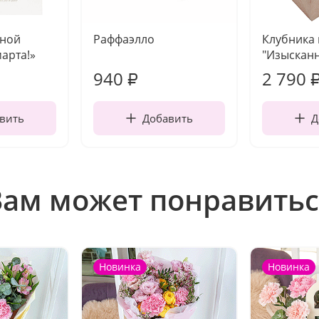
чной
Раффаэлло
Клубника
марта!»
"Изысканн
940
2 790
₽
вить
Добавить
Д
Вам может понравитьс
Новинка
Новинка