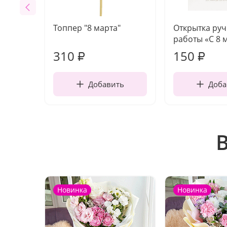
Топпер "8 марта"
Открытка ру
работы «С 8 
310
150
₽
₽
Добавить
Доба
Новинка
Новинка