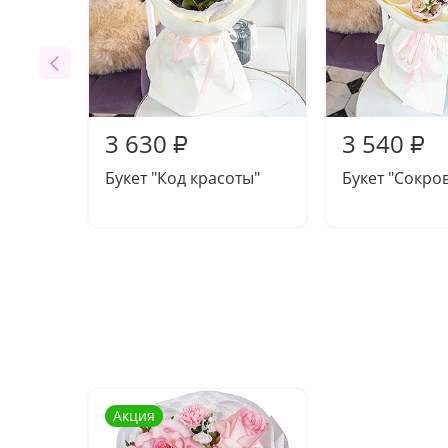
3 630
3 540
₽
₽
Букет "Код красоты"
Букет "Сокро
Акция