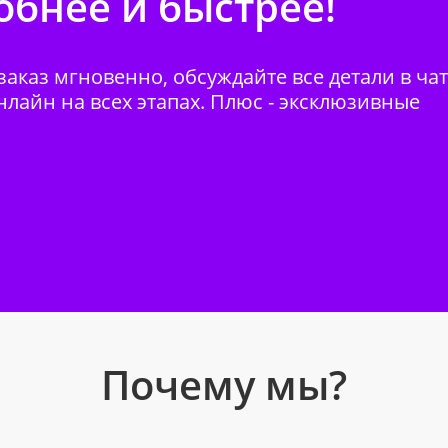
бнее и быстрее!
аказ мгновенно, обсуждайте все детали в ча
нлайн на всех этапах. Плюс - эксклюзивные
Почему мы?