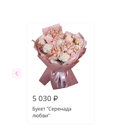
5 030
₽
Букет "Серенада
любви"