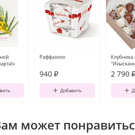
чной
Раффаэлло
Клубника
марта!»
"Изысканн
940
2 790
₽
вить
Добавить
Д
Вам может понравитьс