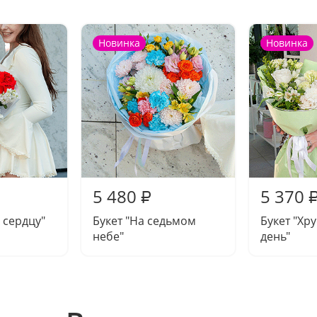
Новинка
Новинка
5 480
5 370
₽
 сердцу"
Букет "На седьмом
Букет "Хр
небе"
день"