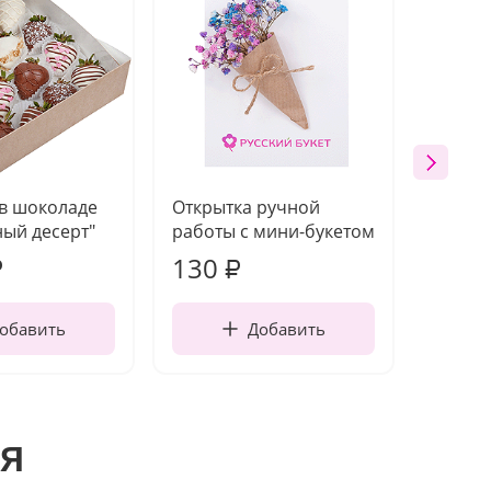
 в шоколаде
Открытка ручной
Ваза п
ый десерт"
работы с мини-букетом
130
1 10
₽
₽
обавить
Добавить
я