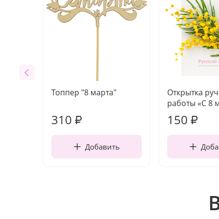
Топпер "8 марта"
Открытка ру
работы «С 8 
310
150
₽
₽
Добавить
Доба