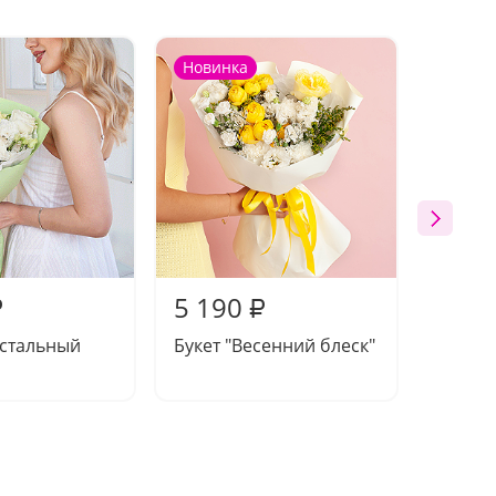
Новинка
Новин
5 190
4 87
₽
₽
устальный
Букет "Весенний блеск"
Букет 