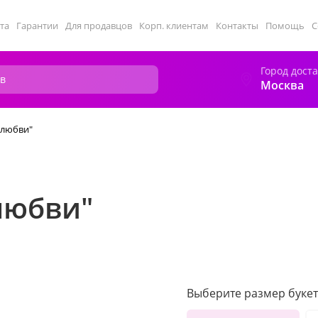
та
Гарантии
Для продавцов
Корп. клиентам
Контакты
Помощь
С
Город дост
Москва
 любви"
любви"
Выберите размер букет