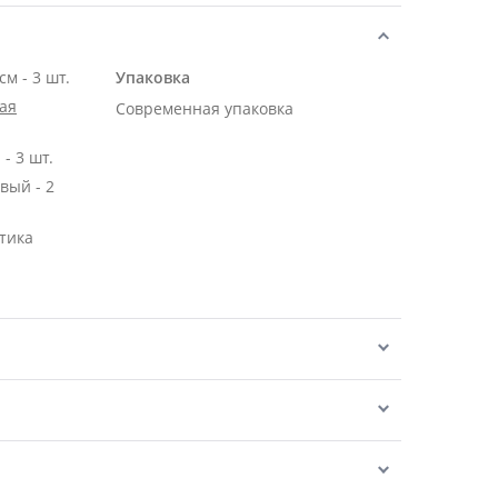
Роза Эквадор розовая 50 см - 3 шт.
Упаковка
ая
Современная упаковка
- 3 шт.
вый - 2
тика