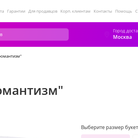
та
Гарантии
Для продавцов
Корп. клиентам
Контакты
Помощь
С
Город дост
Москва
романтизм"
омантизм"
Выберите размер букет