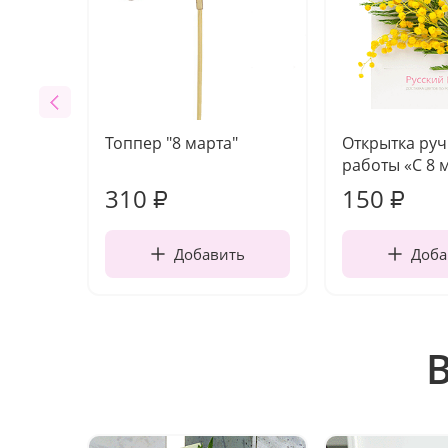
Топпер "8 марта"
Открытка ру
работы «С 8 
310
150
₽
₽
Добавить
Доба