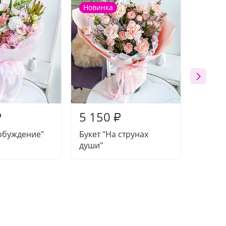
Новинка
Новин
5 150
5 57
₽
₽
обуждение"
Букет "На струнах
Композ
души"
тобой"