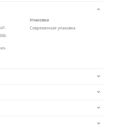
Упаковка
шт.
Современная упаковка
но-
рко-