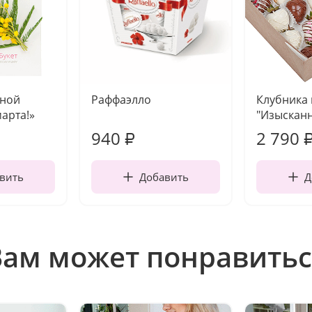
чной
Раффаэлло
Клубника
марта!»
"Изысканн
940
2 790
₽
вить
Добавить
Д
Вам может понравитьс