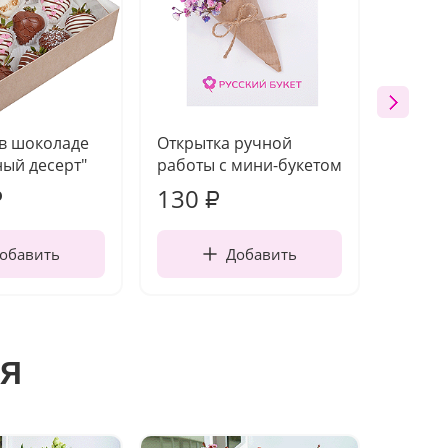
 в шоколаде
Открытка ручной
Ваза п
ый десерт"
работы с мини-букетом
130
1 10
₽
₽
обавить
Добавить
я