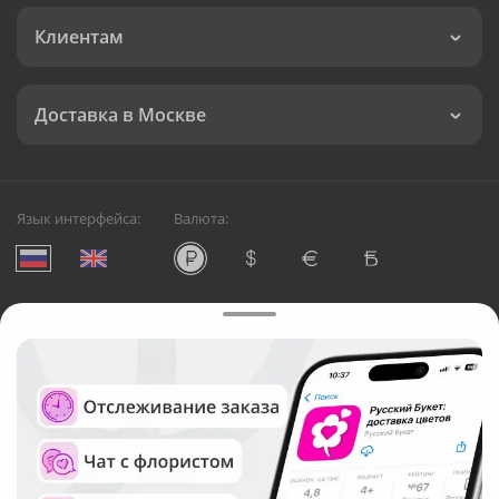
Клиентам
Доставка в Москве
Язык интерфейса:
Валюта:
©
Служба круглосуточной доставки цветов в Москве
Русский Букет, 2026
Общество с ограниченной ответственностью «Технология»
ОГРН: 1195476081745, ИНН: 5410081997
Юридический адрес: г. Новосибирск, ул. Ипподромская,
д.42, оф. 3