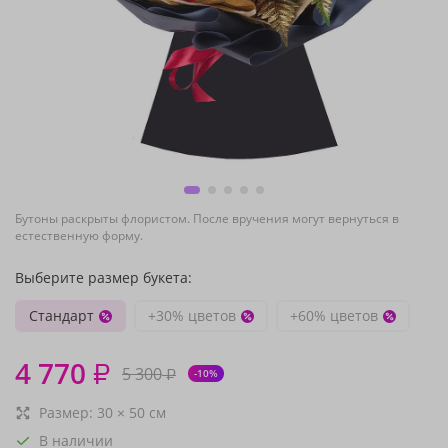
Бутоны раскрыты флористом. После вручения могут вернуться в
естественную форму.
Выберите размер букета:
Стандарт
+30% цветов
+60% цветов
4 770
₽
5 300
₽
-10%
Размер:
30
×
50
см
В наличии