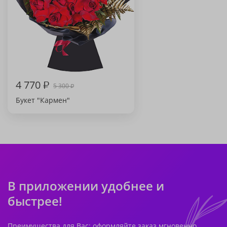
4 770
₽
5 300
₽
Букет "Кармен"
В приложении удобнее и
быстрее!
Преимущества для Вас: оформляйте заказ мгновенно,