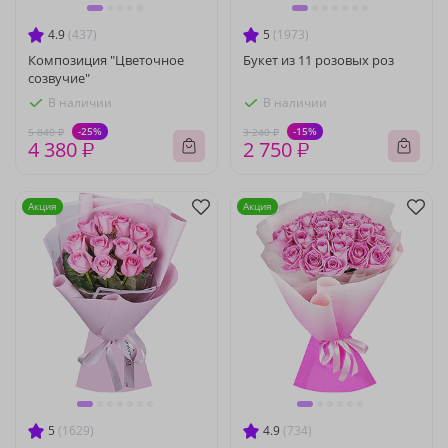
4.9
(437)
5
(1973)
Композиция "Цветочное
Букет из 11 розовых роз
созвучие"
В наличии
В наличии
-25%
-15%
5 840 ₽
3 240 ₽
4 380 ₽
2 750 ₽
Акция
Акция
5
(1629)
4.9
(734)