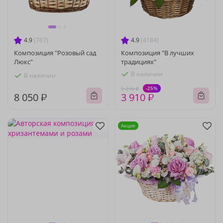
4.9
(767)
4.9
(4184)
Композиция "Розовый сад
Композиция "В лучших
Люкс"
традициях"
В наличии
В наличии
-25%
5 210 ₽
8 050 ₽
3 910 ₽
Акция