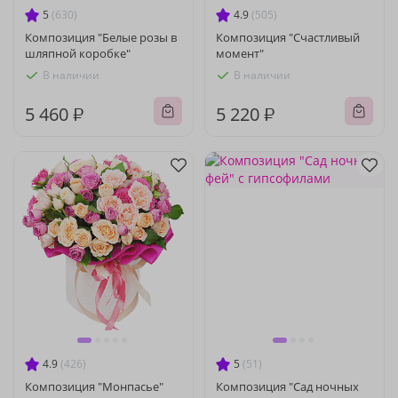
5
(630)
4.9
(505)
Композиция "Белые розы в
Композиция "Счастливый
шляпной коробке"
момент"
В наличии
В наличии
5 460 ₽
5 220 ₽
4.9
(426)
5
(51)
Композиция "Монпасье"
Композиция "Сад ночных