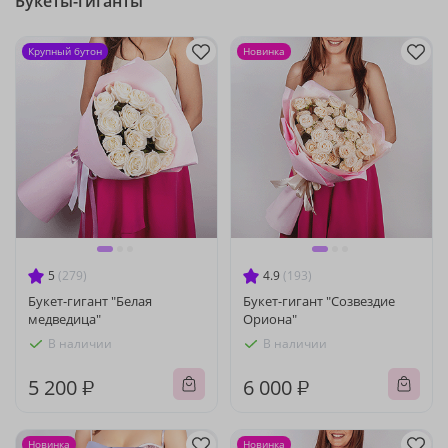
Букеты-гиганты
Крупный бутон
Новинка
5
(279)
4.9
(193)
Букет-гигант "Белая
Букет-гигант "Созвездие
медведица"
Ориона"
В наличии
В наличии
5 200 ₽
6 000 ₽
Новинка
Новинка