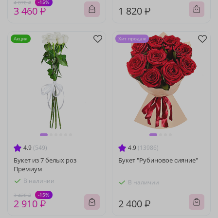
-15%
4 070 ₽
3 460 ₽
1 820 ₽
Акция
Хит продаж
4.9
(549)
4.9
(13986)
Букет из 7 белых роз
Букет "Рубиновое сияние"
Премиум
В наличии
В наличии
-15%
3 420 ₽
2 910 ₽
2 400 ₽