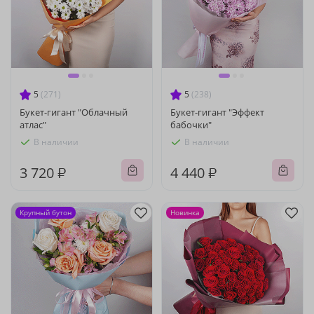
5
(271)
5
(238)
Букет-гигант "Облачный
Букет-гигант "Эффект
атлас"
бабочки"
В наличии
В наличии
3 720 ₽
4 440 ₽
Крупный бутон
Новинка