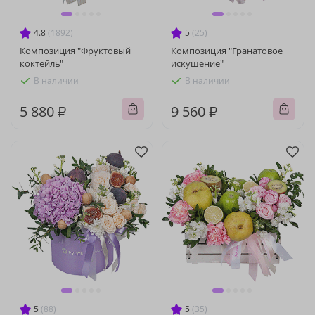
4.8
(1892)
5
(25)
Композиция "Фруктовый
Композиция "Гранатовое
коктейль"
искушение"
В наличии
В наличии
5 880 ₽
9 560 ₽
5
(88)
5
(35)