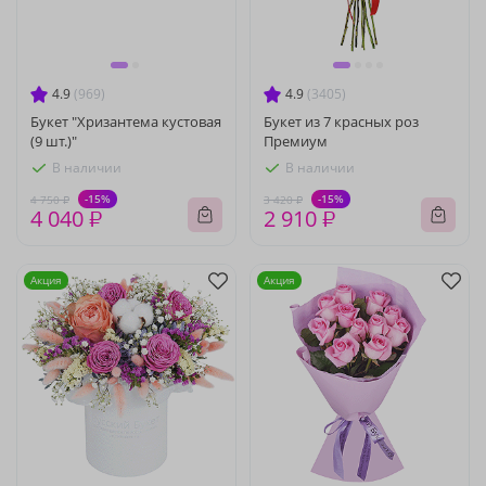
4.9
(969)
4.9
(3405)
Букет "Хризантема кустовая
Букет из 7 красных роз
(9 шт.)"
Премиум
В наличии
В наличии
-15%
-15%
4 750 ₽
3 420 ₽
4 040 ₽
2 910 ₽
Акция
Акция