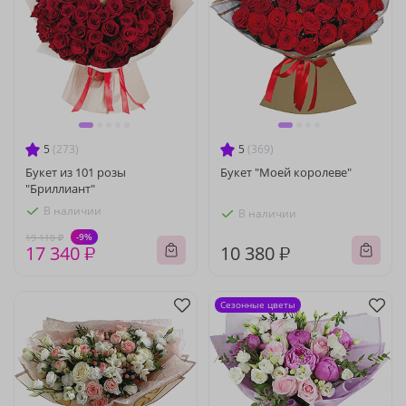
5
(273)
5
(369)
Букет из 101 розы
Букет "Моей королеве"
"Бриллиант"
В наличии
В наличии
-9%
19 110 ₽
17 340 ₽
10 380 ₽
Сезонные цветы