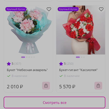
Крупный бутон
Крупный бутон
5
(307)
5
(250)
Букет "Небесная акварель"
Букет-гигант "Кассиопея"
В наличии
В наличии
2 010 ₽
5 570 ₽
Смотреть все