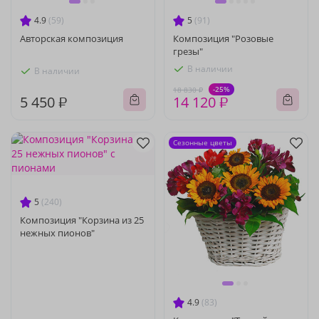
4.9
(59)
5
(91)
Авторская композиция
Композиция "Розовые
грезы"
В наличии
В наличии
-25%
18 830 ₽
5 450 ₽
14 120 ₽
Сезонные цветы
5
(240)
Композиция "Корзина из 25
нежных пионов"
4.9
(83)