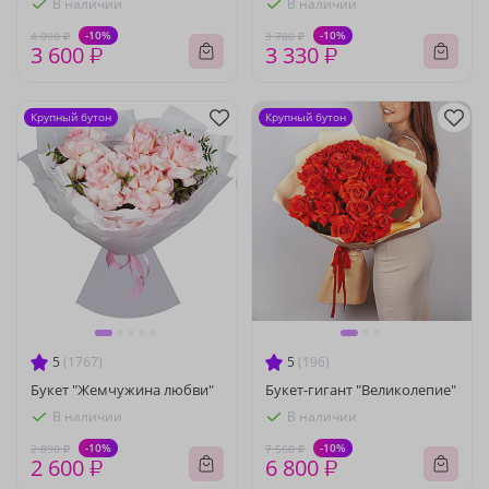
В наличии
В наличии
-10%
-10%
4 000 ₽
3 700 ₽
3 600 ₽
3 330 ₽
Крупный бутон
Крупный бутон
5
(1767)
5
(196)
Букет "Жемчужина любви"
Букет-гигант "Великолепие"
В наличии
В наличии
-10%
-10%
2 890 ₽
7 560 ₽
2 600 ₽
6 800 ₽