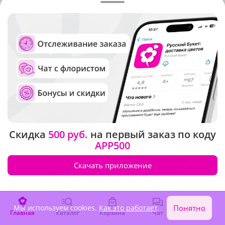
5
(728)
5
(107)
Букет "Нежный сон"
Букет "Маленькое счастье"
В наличии
В наличии
1 870 ₽
3 210 ₽
Акция
Акция
Скидка
500 руб.
на первый заказ по коду
APP500
Скачать приложение
Мы используем cookies.
Как это работает
.
Понятно
Главная
Каталог
Корзина
Чат
Войти
4.9
(541)
4.9
(515)