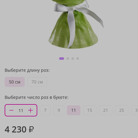
Выберите длину роз:
50 см
70 см
Выберите число роз в букете:
7
9
11
15
21
25
3
4 230
₽