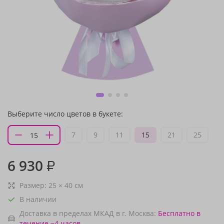
Выберите число цветов в букете:
7
9
11
15
21
25
6 930
₽
Размер:
25
×
40
см
В наличии
Доставка в пределах МКАД в г. Москва:
Бесплатно
в
течение ~4 часов