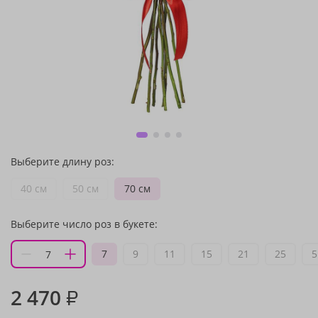
Выберите длину роз:
40 см
50 см
70 см
Выберите число роз в букете:
7
9
11
15
21
25
5
2 470
₽