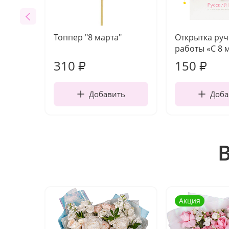
Топпер "8 марта"
Открытка ру
работы «С 8 
310
150
₽
₽
Добавить
Доба
Акция