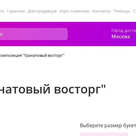
та
Гарантии
Для продавцов
Корп. клиентам
Контакты
Помощь
С
Город дост
Москва
Композиция "Гранатовый восторг"
натовый восторг"
Выберите размер букет