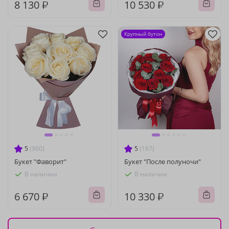
8 130 ₽
10 530 ₽
Крупный бутон
5
(960)
5
(167)
Букет "Фаворит"
Букет "После полуночи"
В наличии
В наличии
6 670 ₽
10 330 ₽