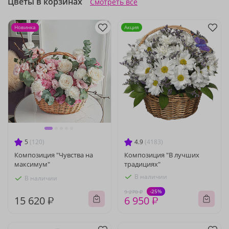
Цветы в корзинах
Смотреть все
Новинка
Акция
5
(120)
4.9
(4183)
Композиция "Чувства на
Композиция "В лучших
максимум"
традициях"
В наличии
В наличии
-25%
9 270 ₽
15 620 ₽
6 950 ₽