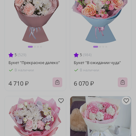
5
(529)
5
(984)
Букет "Прекрасное далеко"
Букет "В ожидании чуда"
В наличии
В наличии
4 710 ₽
6 070 ₽