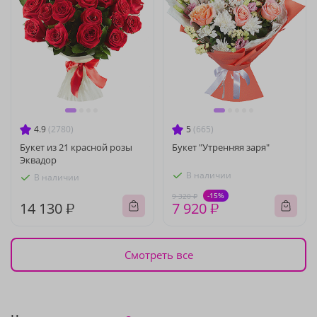
4.9
(2780)
5
(665)
Букет из 21 красной розы
Букет "Утренняя заря"
Эквадор
В наличии
В наличии
-15%
9 320 ₽
14 130 ₽
7 920 ₽
Смотреть все