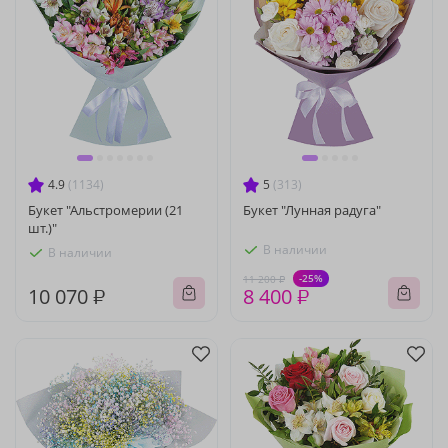
4.9
(1134)
5
(313)
Букет "Альстромерии (21
Букет "Лунная радуга"
шт.)"
В наличии
В наличии
-25%
11 200 ₽
10 070 ₽
8 400 ₽