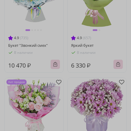
4.9
(735)
4.9
(657)
Букет "Звонкий смех"
Яркий букет
В наличии
В наличии
10 470 ₽
6 330 ₽
Хит продаж