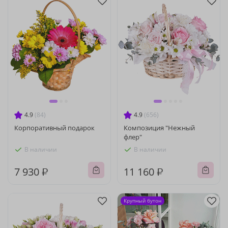
4.9
(84)
4.9
(656)
Корпоративный подарок
Композиция "Нежный
флер"
В наличии
В наличии
7 930 ₽
11 160 ₽
Крупный бутон