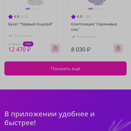
4.9
(263)
4.9
(189)
Букет "Первый поцелуй"
Композиция "Сиреневые
сны"
В наличии
В наличии
-10%
13 860 ₽
12 470 ₽
8 030 ₽
Показать ещё
В приложении удобнее и
быстрее!